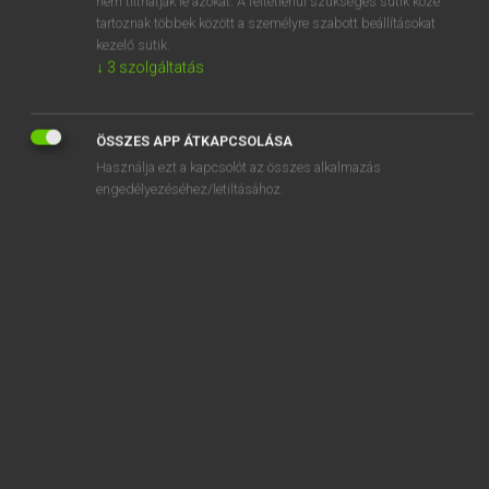
nem tilthatják le azokat. A feltétlenül szükséges sütik közé
tartoznak többek között a személyre szabott beállításokat
kezelő sütik.
SZOTAR.NET APPLIKÁCIÓ
↓
3
szolgáltatás
MICROSOFT OFFICE BŐVÍTMÉNY
BEÉPÜLŐ SZÓTÁRMODUL
ÖSSZES APP ÁTKAPCSOLÁSA
ONLINE NYELVVIZSGA
Használja ezt a kapcsolót az összes alkalmazás
engedélyezéséhez/letiltásához.
EGYÉNI FELHASZNÁLÓKNAK
TANULÓKNAK
OKTATÁSI INTÉZMÉNYEKNEK
VÁLLALATI MEGOLDÁSOK
SÚGÓ
RÓLUNK
ELÉRHETŐSÉG
SÜTI BEÁLLÍTÁSOK