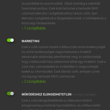
⚲ kifőzde
keresése szótárainkban
összesítettek és anonimizáltak. Céljuk kizárólag a weboldal
funkcióinak javítása. Ezek közé tartoznak a harmadik féltől
származó elemzési szolgáltatásokhoz tartozó sütik; ilyen
elemzési szolgáltatások a látogatóelemzések, a hőtérképek és a
közösségi médiaanalitika.
DÍJMENTES ANGOL SZÓTÁR
↓
1
szolgáltatás
kifoszt
MARKETING
kifő
Ezek a sütik nyomon követik a felhasználó online tevékenységét.
kifőtt
Az online tevékenységek megismerésével a hirdetők
relevánsabb reklámokat jeleníthetnek meg, és korlátozhatják,
kifőz
hogy a felhasználó hány alkalommal láthat egy hirdetést. Ezek a
kifőzde
sütik más szervezetekkel és hirdetőkkel is megoszthatják
ezeket az információkat. Ezek állandó sütik, amelyek szinte
kifőzés
mindig egy harmadik féltől származnak.
kifröccsen
↓
2
szolgáltatás
kifúj
MŰKÖDÉSHEZ ELENGEDHETETLEN
(mindig szükséges)
kifullad
Ezek a sütik elengedhetetlenek az oldalunkon történő
böngészéshez,a funkciók használatához, és a felhasználók