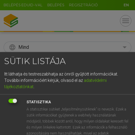
BELÉPÉS EDUID-VAL
BELÉPÉS
REGISZTRÁCIÓ
EN
menu
language
Mind
SÜTIK LISTÁJA
search
GR
Itt láthatja és testreszabhatja az önről gyűjtött információkat.
KERESÉS
További információért kérjük, olvasd el az
adatvédelmi
5
6
7
8
9
ö
ü
ó
tájékoztatónkat
.
r
t
z
u
i
o
p
ő
ú
Díjmentes angol szótár
STATISZTIKA
g
h
j
k
l
é
á
ű
Ω
A statisztikai sütiket „teljesítménysütiknek” is nevezik. Ezek a
fn
kifőzde
cook-shop
sütik információkat gyűjtenek a webhely használatának
v
b
n
m
,
.
-
AltGr
módjáról, többek között arról, hogy milyen oldalakat keresett fel
és milyen linkekre kattintott. Ezek az információk a felhasználó
azonosítására nem használhatóak, mivel az adatok