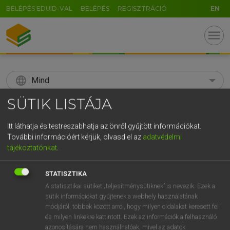
BELÉPÉS EDUID-VAL
BELÉPÉS
REGISZTRÁCIÓ
EN
menu
language
Mind
SÜTIK LISTÁJA
search
GR
Itt láthatja és testreszabhatja az önről gyűjtött információkat.
KERESÉS
További információért kérjük, olvasd el az
adatvédelmi
5
6
7
8
9
ö
ü
ó
tájékoztatónkat
.
r
t
z
u
i
o
p
ő
ú
Díjmentes angol szótár
STATISZTIKA
g
h
j
k
l
é
á
ű
Ω
A statisztikai sütiket „teljesítménysütiknek” is nevezik. Ezek a
fn
kávészünet
coffee break
sütik információkat gyűjtenek a webhely használatának
v
b
n
m
,
.
-
AltGr
módjáról, többek között arról, hogy milyen oldalakat keresett fel
és milyen linkekre kattintott. Ezek az információk a felhasználó
azonosítására nem használhatóak, mivel az adatok