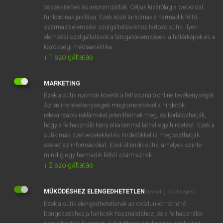
⚲ kávészünet
keresése szótárainkban
összesítettek és anonimizáltak. Céljuk kizárólag a weboldal
funkcióinak javítása. Ezek közé tartoznak a harmadik féltől
származó elemzési szolgáltatásokhoz tartozó sütik; ilyen
elemzési szolgáltatások a látogatóelemzések, a hőtérképek és a
közösségi médiaanalitika.
DÍJMENTES ANGOL SZÓTÁR
↓
1
szolgáltatás
kávéscsésze
MARKETING
kávéskanál
Ezek a sütik nyomon követik a felhasználó online tevékenységét.
kávéskanna
Az online tevékenységek megismerésével a hirdetők
relevánsabb reklámokat jeleníthetnek meg, és korlátozhatják,
kávéskészlet
hogy a felhasználó hány alkalommal láthat egy hirdetést. Ezek a
kávészünet
sütik más szervezetekkel és hirdetőkkel is megoszthatják
ezeket az információkat. Ezek állandó sütik, amelyek szinte
kávéültetvény
mindig egy harmadik féltől származnak.
kávézacc
↓
2
szolgáltatás
kávézás
MŰKÖDÉSHEZ ELENGEDHETETLEN
(mindig szükséges)
kávézik
Ezek a sütik elengedhetetlenek az oldalunkon történő
böngészéshez,a funkciók használatához, és a felhasználók