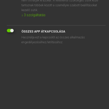
nem tilthatják le azokat. A feltétlenül szükséges sütik közé
tartoznak többek között a személyre szabott beállításokat
kezelő sütik.
SZOTAR.NET APPLIKÁCIÓ
↓
3
szolgáltatás
MICROSOFT OFFICE BŐVÍTMÉNY
BEÉPÜLŐ SZÓTÁRMODUL
ÖSSZES APP ÁTKAPCSOLÁSA
ONLINE NYELVVIZSGA
Használja ezt a kapcsolót az összes alkalmazás
engedélyezéséhez/letiltásához.
EGYÉNI FELHASZNÁLÓKNAK
TANULÓKNAK
OKTATÁSI INTÉZMÉNYEKNEK
VÁLLALATI MEGOLDÁSOK
SÚGÓ
RÓLUNK
ELÉRHETŐSÉG
SÜTI BEÁLLÍTÁSOK