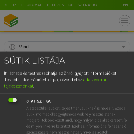
BELÉPÉS EDUID-VAL
BELÉPÉS
REGISZTRÁCIÓ
EN
menu
language
Mind
SÜTIK LISTÁJA
search
GR
Itt láthatja és testreszabhatja az önről gyűjtött információkat.
KERESÉS
További információért kérjük, olvasd el az
adatvédelmi
5
6
7
8
9
ö
ü
ó
tájékoztatónkat
.
r
t
z
u
i
o
p
ő
ú
Díjmentes angol szótár
STATISZTIKA
g
h
j
k
l
é
á
ű
Ω
A statisztikai sütiket „teljesítménysütiknek” is nevezik. Ezek a
fn
játszótér
playground
sütik információkat gyűjtenek a webhely használatának
v
b
n
m
,
.
-
AltGr
módjáról, többek között arról, hogy milyen oldalakat keresett fel
és milyen linkekre kattintott. Ezek az információk a felhasználó
azonosítására nem használhatóak, mivel az adatok