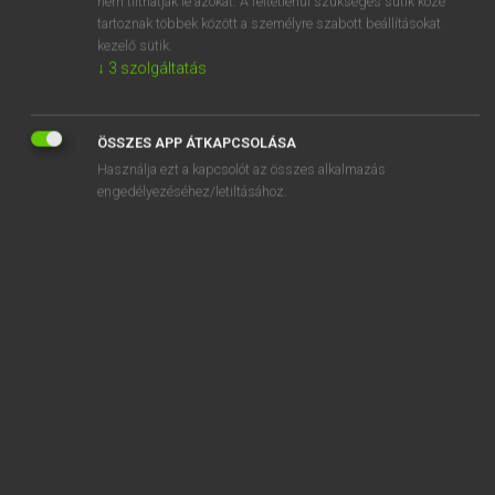
nem tilthatják le azokat. A feltétlenül szükséges sütik közé
tartoznak többek között a személyre szabott beállításokat
kezelő sütik.
SZOTAR.NET APPLIKÁCIÓ
↓
3
szolgáltatás
MICROSOFT OFFICE BŐVÍTMÉNY
BEÉPÜLŐ SZÓTÁRMODUL
ÖSSZES APP ÁTKAPCSOLÁSA
ONLINE NYELVVIZSGA
Használja ezt a kapcsolót az összes alkalmazás
engedélyezéséhez/letiltásához.
EGYÉNI FELHASZNÁLÓKNAK
TANULÓKNAK
OKTATÁSI INTÉZMÉNYEKNEK
VÁLLALATI MEGOLDÁSOK
SÚGÓ
RÓLUNK
ELÉRHETŐSÉG
SÜTI BEÁLLÍTÁSOK