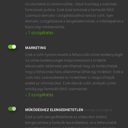
⚲ játszótér
keresése szótárainkban
összesítettek és anonimizáltak. Céljuk kizárólag a weboldal
funkcióinak javítása. Ezek közé tartoznak a harmadik féltől
származó elemzési szolgáltatásokhoz tartozó sütik; ilyen
elemzési szolgáltatások a látogatóelemzések, a hőtérképek és a
közösségi médiaanalitika.
DÍJMENTES ANGOL SZÓTÁR
↓
1
szolgáltatás
játszó
MARKETING
játszódik
Ezek a sütik nyomon követik a felhasználó online tevékenységét.
játszóruha
Az online tevékenységek megismerésével a hirdetők
relevánsabb reklámokat jeleníthetnek meg, és korlátozhatják,
játszótárs
hogy a felhasználó hány alkalommal láthat egy hirdetést. Ezek a
játszótér
sütik más szervezetekkel és hirdetőkkel is megoszthatják
ezeket az információkat. Ezek állandó sütik, amelyek szinte
játszva
mindig egy harmadik féltől származnak.
jatt
↓
2
szolgáltatás
jattol
MŰKÖDÉSHEZ ELENGEDHETETLEN
(mindig szükséges)
jaundice
Ezek a sütik elengedhetetlenek az oldalunkon történő
böngészéshez,a funkciók használatához, és a felhasználók