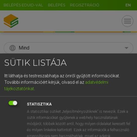
BELÉPÉS EDUID-VAL
BELÉPÉS
REGISZTRÁCIÓ
EN
menu
language
Mind
SÜTIK LISTÁJA
search
GR
Itt láthatja és testreszabhatja az önről gyűjtött információkat.
KERESÉS
További információért kérjük, olvasd el az
adatvédelmi
5
6
7
8
9
ö
ü
ó
tájékoztatónkat
.
r
t
z
u
i
o
p
ő
ú
Díjmentes angol szótár
STATISZTIKA
g
h
j
k
l
é
á
ű
Ω
A statisztikai sütiket „teljesítménysütiknek” is nevezik. Ezek a
fn
ipar
trade
sütik információkat gyűjtenek a webhely használatának
v
b
n
m
,
.
-
AltGr
industry
módjáról, többek között arról, hogy milyen oldalakat keresett fel
és milyen linkekre kattintott. Ezek az információk a felhasználó
azonosítására nem használhatóak, mivel az adatok