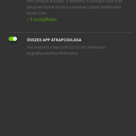
nem tilthatják le azokat. A feltétlenül szükséges sütik közé
tartoznak többek között a személyre szabott beállításokat
kezelő sütik.
↓
3
szolgáltatás
SZOTAR.NET APPLIKÁCIÓ
MICROSOFT OFFICE BŐVÍTMÉNY
ÖSSZES APP ÁTKAPCSOLÁSA
BEÉPÜLŐ SZÓTÁRMODUL
Használja ezt a kapcsolót az összes alkalmazás
ONLINE NYELVVIZSGA
engedélyezéséhez/letiltásához.
EGYÉNI FELHASZNÁLÓKNAK
TANULÓKNAK
OKTATÁSI INTÉZMÉNYEKNEK
VÁLLALATI MEGOLDÁSOK
SÚGÓ
RÓLUNK
ELÉRHETŐSÉG
SÜTI BEÁLLÍTÁSOK