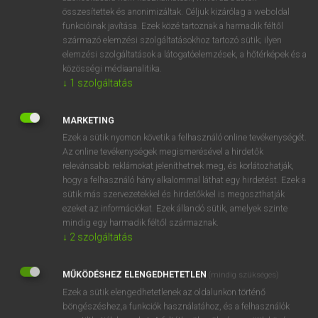
összesítettek és anonimizáltak. Céljuk kizárólag a weboldal
⚲ ipar
keresése szótárainkban
funkcióinak javítása. Ezek közé tartoznak a harmadik féltől
származó elemzési szolgáltatásokhoz tartozó sütik; ilyen
elemzési szolgáltatások a látogatóelemzések, a hőtérképek és a
közösségi médiaanalitika.
↓
1
szolgáltatás
DÍJMENTES ANGOL SZÓTÁR
Iowan
MARKETING
Ezek a sütik nyomon követik a felhasználó online tevékenységét.
IP
Az online tevékenységek megismerésével a hirdetők
IPA
relevánsabb reklámokat jeleníthetnek meg, és korlátozhatják,
hogy a felhasználó hány alkalommal láthat egy hirdetést. Ezek a
IP address
sütik más szervezetekkel és hirdetőkkel is megoszthatják
ezeket az információkat. Ezek állandó sütik, amelyek szinte
ipar
mindig egy harmadik féltől származnak.
iparág
↓
2
szolgáltatás
iparcikk
MŰKÖDÉSHEZ ELENGEDHETETLEN
(mindig szükséges)
iparengedély
Ezek a sütik elengedhetetlenek az oldalunkon történő
iparfejlesztés
böngészéshez,a funkciók használatához, és a felhasználók