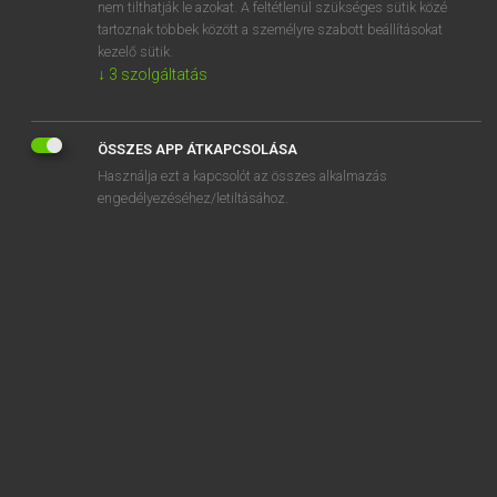
adenoids
nem tilthatják le azokat. A feltétlenül szükséges sütik közé
tartoznak többek között a személyre szabott beállításokat
kezelő sütik.
↓
3
szolgáltatás
SZOTAR.NET APPLIKÁCIÓ
ÖSSZES APP ÁTKAPCSOLÁSA
MICROSOFT OFFICE BŐVÍTMÉNY
Használja ezt a kapcsolót az összes alkalmazás
BEÉPÜLŐ SZÓTÁRMODUL
engedélyezéséhez/letiltásához.
ONLINE NYELVVIZSGA
EGYÉNI FELHASZNÁLÓKNAK
TANULÓKNAK
OKTATÁSI INTÉZMÉNYEKNEK
VÁLLALATI MEGOLDÁSOK
SÚGÓ
RÓLUNK
ELÉRHETŐSÉG