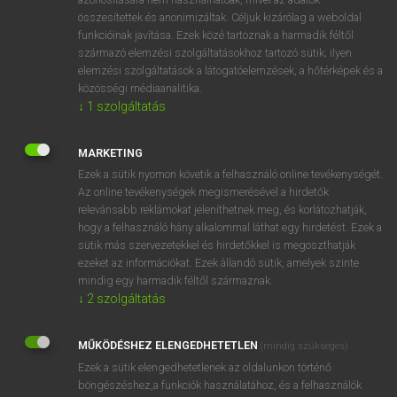
összesítettek és anonimizáltak. Céljuk kizárólag a weboldal
funkcióinak javítása. Ezek közé tartoznak a harmadik féltől
⚲ adekvát
keresése szótárainkban
származó elemzési szolgáltatásokhoz tartozó sütik; ilyen
elemzési szolgáltatások a látogatóelemzések, a hőtérképek és a
közösségi médiaanalitika.
↓
1
szolgáltatás
DÍJMENTES ANGOL SZÓTÁR
MARKETING
adducent
Ezek a sütik nyomon követik a felhasználó online tevékenységét.
Az online tevékenységek megismerésével a hirdetők
adduct
relevánsabb reklámokat jeleníthetnek meg, és korlátozhatják,
hogy a felhasználó hány alkalommal láthat egy hirdetést. Ezek a
adductor
sütik más szervezetekkel és hirdetőkkel is megoszthatják
add up
ezeket az információkat. Ezek állandó sütik, amelyek szinte
mindig egy harmadik féltől származnak.
adekvát
↓
2
szolgáltatás
Adelaide
Aden
MŰKÖDÉSHEZ ELENGEDHETETLEN
(mindig szükséges)
Ezek a sütik elengedhetetlenek az oldalunkon történő
adenoiditis
böngészéshez,a funkciók használatához, és a felhasználók