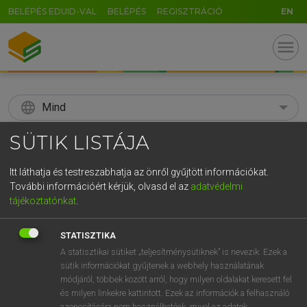
BELÉPÉS EDUID-VAL
BELÉPÉS
REGISZTRÁCIÓ
EN
menu
language
Mind
SÜTIK LISTÁJA
search
GR
KERESÉS
Itt láthatja és testreszabhatja az önről gyűjtött információkat.
További információért kérjük, olvasd el az
adatvédelmi
5
6
7
8
9
ö
ü
ó
tájékoztatónkat
.
r
t
z
u
i
o
p
ő
ú
Díjmentes angol szótár
STATISZTIKA
g
h
j
k
l
é
á
ű
Ω
A statisztikai sütiket „teljesítménysütiknek” is nevezik. Ezek a
mn
adekvát
adequate
sütik információkat gyűjtenek a webhely használatának
v
b
n
m
,
.
-
AltGr
suitable
módjáról, többek között arról, hogy milyen oldalakat keresett fel
proper
és milyen linkekre kattintott. Ezek az információk a felhasználó
azonosítására nem használhatóak, mivel az adatok