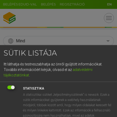
BELÉPÉS EDUID-VAL
BELÉPÉS
REGISZTRÁCIÓ
EN
menu
language
Mind
SÜTIK LISTÁJA
search
GR
Itt láthatja és testreszabhatja az önről gyűjtött információkat.
KERESÉS
További információért kérjük, olvasd el az
adatvédelmi
5
6
7
8
9
ö
ü
ó
tájékoztatónkat
.
r
t
z
u
i
o
p
ő
ú
Díjmentes angol szótár
STATISZTIKA
g
h
j
k
l
é
á
ű
Ω
A statisztikai sütiket „teljesítménysütiknek” is nevezik. Ezek a
fn
fókusz
focus
sütik információkat gyűjtenek a webhely használatának
v
b
n
m
,
.
-
AltGr
módjáról, többek között arról, hogy milyen oldalakat keresett fel
és milyen linkekre kattintott. Ezek az információk a felhasználó
azonosítására nem használhatóak, mivel az adatok