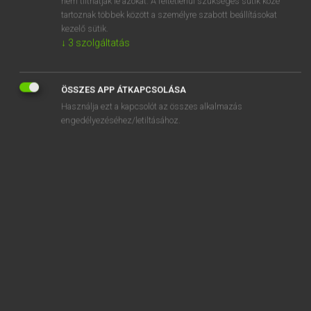
nem tilthatják le azokat. A feltétlenül szükséges sütik közé
tartoznak többek között a személyre szabott beállításokat
kezelő sütik.
SZOTAR.NET APPLIKÁCIÓ
↓
3
szolgáltatás
MICROSOFT OFFICE BŐVÍTMÉNY
BEÉPÜLŐ SZÓTÁRMODUL
ÖSSZES APP ÁTKAPCSOLÁSA
ONLINE NYELVVIZSGA
Használja ezt a kapcsolót az összes alkalmazás
engedélyezéséhez/letiltásához.
EGYÉNI FELHASZNÁLÓKNAK
TANULÓKNAK
OKTATÁSI INTÉZMÉNYEKNEK
VÁLLALATI MEGOLDÁSOK
SÚGÓ
RÓLUNK
ELÉRHETŐSÉG
SÜTI BEÁLLÍTÁSOK