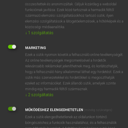
⚲ fókusz
keresése szótárainkban
összesítettek és anonimizáltak. Céljuk kizárólag a weboldal
funkcióinak javítása. Ezek közé tartoznak a harmadik féltől
származó elemzési szolgáltatásokhoz tartozó sütik; ilyen
elemzési szolgáltatások a látogatóelemzések, a hőtérképek és a
közösségi médiaanalitika.
DÍJMENTES ANGOL SZÓTÁR
↓
1
szolgáltatás
fokozatosság
MARKETING
fokozódás
Ezek a sütik nyomon követik a felhasználó online tevékenységét.
fokozódik
Az online tevékenységek megismerésével a hirdetők
relevánsabb reklámokat jeleníthetnek meg, és korlátozhatják,
fokozott
hogy a felhasználó hány alkalommal láthat egy hirdetést. Ezek a
fókusz
sütik más szervezetekkel és hirdetőkkel is megoszthatják
ezeket az információkat. Ezek állandó sütik, amelyek szinte
fókusztávolság
mindig egy harmadik féltől származnak.
Fokváros
↓
2
szolgáltatás
fold
MŰKÖDÉSHEZ ELENGEDHETETLEN
(mindig szükséges)
-fold
Ezek a sütik elengedhetetlenek az oldalunkon történő
böngészéshez,a funkciók használatához, és a felhasználók