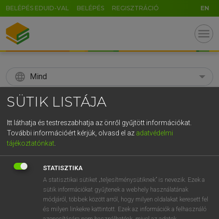
BELÉPÉS EDUID-VAL
BELÉPÉS
REGISZTRÁCIÓ
EN
menu
language
Mind
SÜTIK LISTÁJA
search
GR
KERESÉS
Itt láthatja és testreszabhatja az önről gyűjtött információkat.
További információért kérjük, olvasd el az
adatvédelmi
5
6
7
8
9
ö
ü
ó
tájékoztatónkat
.
r
t
z
u
i
o
p
ő
ú
Díjmentes angol szótár
STATISZTIKA
g
h
j
k
l
é
á
ű
Ω
A statisztikai sütiket „teljesítménysütiknek” is nevezik. Ezek a
fn
fogadós
innkeeper
sütik információkat gyűjtenek a webhely használatának
v
b
n
m
,
.
-
AltGr
landlord
módjáról, többek között arról, hogy milyen oldalakat keresett fel
host (of an inn)
és milyen linkekre kattintott. Ezek az információk a felhasználó
azonosítására nem használhatóak, mivel az adatok