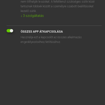
fogadtatás
nem tilthatják le azokat. A feltétlenül szükséges sütik közé
tartoznak többek között a személyre szabott beállításokat
kezelő sütik.
↓
3
szolgáltatás
SZOTAR.NET APPLIKÁCIÓ
ÖSSZES APP ÁTKAPCSOLÁSA
MICROSOFT OFFICE BŐVÍTMÉNY
Használja ezt a kapcsolót az összes alkalmazás
BEÉPÜLŐ SZÓTÁRMODUL
engedélyezéséhez/letiltásához.
ONLINE NYELVVIZSGA
EGYÉNI FELHASZNÁLÓKNAK
TANULÓKNAK
OKTATÁSI INTÉZMÉNYEKNEK
VÁLLALATI MEGOLDÁSOK
SÚGÓ
RÓLUNK
ELÉRHETŐSÉG