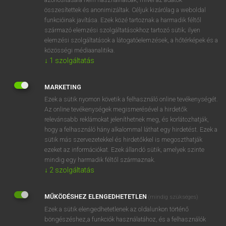
összesítettek és anonimizáltak. Céljuk kizárólag a weboldal
funkcióinak javítása. Ezek közé tartoznak a harmadik féltől
⚲ fogadós
keresése szótárainkban
származó elemzési szolgáltatásokhoz tartozó sütik; ilyen
elemzési szolgáltatások a látogatóelemzések, a hőtérképek és a
közösségi médiaanalitika.
↓
1
szolgáltatás
DÍJMENTES ANGOL SZÓTÁR
MARKETING
fogadóiroda
Ezek a sütik nyomon követik a felhasználó online tevékenységét.
Az online tevékenységek megismerésével a hirdetők
fogadónap
relevánsabb reklámokat jeleníthetnek meg, és korlátozhatják,
hogy a felhasználó hány alkalommal láthat egy hirdetést. Ezek a
fogadóóra
sütik más szervezetekkel és hirdetőkkel is megoszthatják
fogadóportás
ezeket az információkat. Ezek állandó sütik, amelyek szinte
mindig egy harmadik féltől származnak.
fogadós
↓
2
szolgáltatás
fogadószoba
fogadószülők
MŰKÖDÉSHEZ ELENGEDHETETLEN
(mindig szükséges)
Ezek a sütik elengedhetetlenek az oldalunkon történő
fogadott
böngészéshez,a funkciók használatához, és a felhasználók