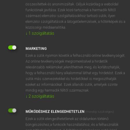
⚲ aluszékonyság
keresése szótárainkban
összesítettek és anonimizáltak. Céljuk kizárólag a weboldal
funkcióinak javítása. Ezek közé tartoznak a harmadik féltől
származó elemzési szolgáltatásokhoz tartozó sütik; ilyen
elemzési szolgáltatások a látogatóelemzések, a hőtérképek és a
közösségi médiaanalitika.
DÍJMENTES ANGOL SZÓTÁR
↓
1
szolgáltatás
aluminum
MARKETING
alumna
Ezek a sütik nyomon követik a felhasználó online tevékenységét.
alumnus
Az online tevékenységek megismerésével a hirdetők
relevánsabb reklámokat jeleníthetnek meg, és korlátozhatják,
aluszékony
hogy a felhasználó hány alkalommal láthat egy hirdetést. Ezek a
aluszékonyság
sütik más szervezetekkel és hirdetőkkel is megoszthatják
ezeket az információkat. Ezek állandó sütik, amelyek szinte
alvad
mindig egy harmadik féltől származnak.
alvadt
↓
2
szolgáltatás
alvajárás
MŰKÖDÉSHEZ ELENGEDHETETLEN
(mindig szükséges)
alvajáró
Ezek a sütik elengedhetetlenek az oldalunkon történő
böngészéshez,a funkciók használatához, és a felhasználók