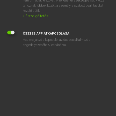
nem tilthatják le azokat. A feltétlenül szükséges sütik közé
tartoznak többek között a személyre szabott beállításokat
kezelő sütik.
SZOTAR.NET APPLIKÁCIÓ
↓
3
szolgáltatás
MICROSOFT OFFICE BŐVÍTMÉNY
BEÉPÜLŐ SZÓTÁRMODUL
ÖSSZES APP ÁTKAPCSOLÁSA
ONLINE NYELVVIZSGA
Használja ezt a kapcsolót az összes alkalmazás
engedélyezéséhez/letiltásához.
EGYÉNI FELHASZNÁLÓKNAK
TANULÓKNAK
OKTATÁSI INTÉZMÉNYEKNEK
VÁLLALATI MEGOLDÁSOK
SÚGÓ
RÓLUNK
ELÉRHETŐSÉG
SÜTI BEÁLLÍTÁSOK