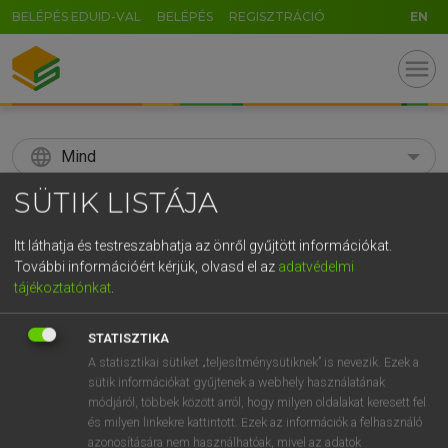
BELÉPÉS EDUID-VAL
BELÉPÉS
REGISZTRÁCIÓ
EN
menu
language
Mind
SÜTIK LISTÁJA
search
GR
Itt láthatja és testreszabhatja az önről gyűjtött információkat.
KERESÉS
További információért kérjük, olvasd el az
adatvédelmi
5
6
7
8
9
ö
ü
ó
tájékoztatónkat
.
r
t
z
u
i
o
p
ő
ú
Díjmentes angol szótár
STATISZTIKA
g
h
j
k
l
é
á
ű
Ω
A statisztikai sütiket „teljesítménysütiknek” is nevezik. Ezek a
fn
aluszékonyság
sleepiness
sütik információkat gyűjtenek a webhely használatának
v
b
n
m
,
.
-
AltGr
módjáról, többek között arról, hogy milyen oldalakat keresett fel
és milyen linkekre kattintott. Ezek az információk a felhasználó
azonosítására nem használhatóak, mivel az adatok