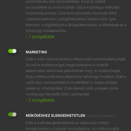
volatilize
azonosítására nem használhatóak, mivel az adatok
összesítettek és anonimizáltak. Céljuk kizárólag a weboldal
dust out
funkcióinak javítása. Ezek közé tartoznak a harmadik féltől
származó elemzési szolgáltatásokhoz tartozó sütik; ilyen
elemzési szolgáltatások a látogatóelemzések, a hőtérképek és a
közösségi médiaanalitika.
⚲ elpárolog
keresése szótárainkban
↓
1
szolgáltatás
MARKETING
Ezek a sütik nyomon követik a felhasználó online tevékenységét.
DÍJMENTES ANGOL SZÓTÁR
Az online tevékenységek megismerésével a hirdetők
relevánsabb reklámokat jeleníthetnek meg, és korlátozhatják,
elpanaszol
hogy a felhasználó hány alkalommal láthat egy hirdetést. Ezek a
elparentál
sütik más szervezetekkel és hirdetőkkel is megoszthatják
ezeket az információkat. Ezek állandó sütik, amelyek szinte
elparlagiasodik
mindig egy harmadik féltől származnak.
↓
2
szolgáltatás
elpárolgás
elpárolog
MŰKÖDÉSHEZ ELENGEDHETETLEN
(mindig szükséges)
elpárologtat
Ezek a sütik elengedhetetlenek az oldalunkon történő
elpártol
böngészéshez,a funkciók használatához, és a felhasználók