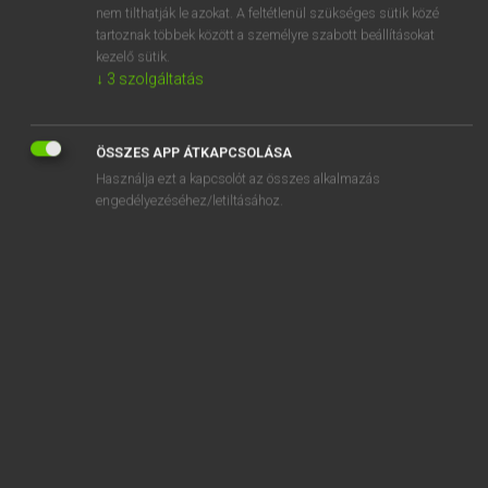
nem tilthatják le azokat. A feltétlenül szükséges sütik közé
El Paso
tartoznak többek között a személyre szabott beállításokat
kezelő sütik.
elpasszol
↓
3
szolgáltatás
ÖSSZES APP ÁTKAPCSOLÁSA
Használja ezt a kapcsolót az összes alkalmazás
SZOTAR.NET APPLIKÁCIÓ
engedélyezéséhez/letiltásához.
MICROSOFT OFFICE BŐVÍTMÉNY
BEÉPÜLŐ SZÓTÁRMODUL
ONLINE NYELVVIZSGA
EGYÉNI FELHASZNÁLÓKNAK
TANULÓKNAK
OKTATÁSI INTÉZMÉNYEKNEK
VÁLLALATI MEGOLDÁSOK
SÚGÓ