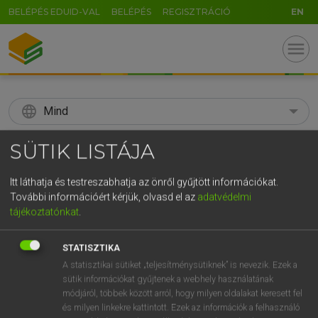
BELÉPÉS EDUID-VAL
BELÉPÉS
REGISZTRÁCIÓ
EN
menu
language
Mind
search
SÜTIK LISTÁJA
GR
KERESÉS
Itt láthatja és testreszabhatja az önről gyűjtött információkat.
5
6
7
8
9
ö
ü
ó
További információért kérjük, olvasd el az
adatvédelmi
tájékoztatónkat
.
r
t
z
u
i
o
p
ő
ú
Díjmentes angol szótár
STATISZTIKA
g
h
j
k
l
é
á
ű
Ω
ige
elpárolog
evaporate
A statisztikai sütiket „teljesítménysütiknek” is nevezik. Ezek a
sütik információkat gyűjtenek a webhely használatának
v
b
n
m
,
.
-
AltGr
vaporize
módjáról, többek között arról, hogy milyen oldalakat keresett fel
vapour
és milyen linkekre kattintott. Ezek az információk a felhasználó