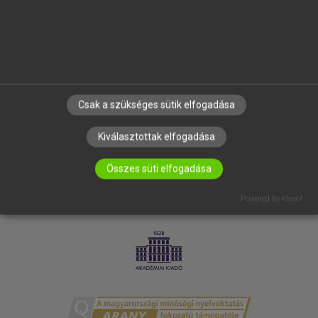
RÓLUNK
ELÉRHETŐSÉG
SÜTI BEÁLLÍTÁSOK
IRATKOZZ FEL HÍRLEVELÜNKRE!
Csak a szükséges sütik elfogadása
Kiválasztottak elfogadása
Összes süti elfogadása
Powered by Klaro!
LICENCSZERZŐDÉS
ADATVÉDELEM