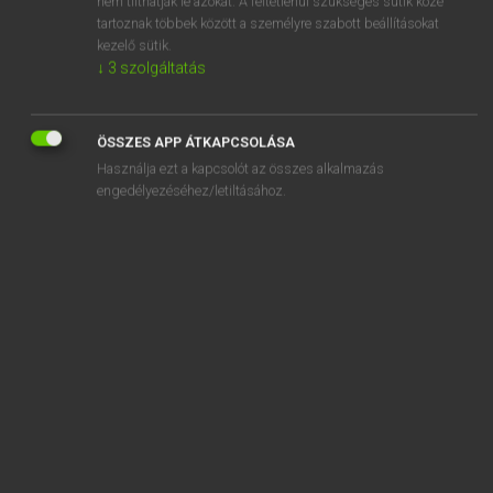
nem tilthatják le azokat. A feltétlenül szükséges sütik közé
tartoznak többek között a személyre szabott beállításokat
kezelő sütik.
SZOTAR.NET APPLIKÁCIÓ
↓
3
szolgáltatás
MICROSOFT OFFICE BŐVÍTMÉNY
BEÉPÜLŐ SZÓTÁRMODUL
ÖSSZES APP ÁTKAPCSOLÁSA
ONLINE NYELVVIZSGA
Használja ezt a kapcsolót az összes alkalmazás
engedélyezéséhez/letiltásához.
EGYÉNI FELHASZNÁLÓKNAK
TANULÓKNAK
OKTATÁSI INTÉZMÉNYEKNEK
VÁLLALATI MEGOLDÁSOK
SÚGÓ
RÓLUNK
ELÉRHETŐSÉG
SÜTI BEÁLLÍTÁSOK