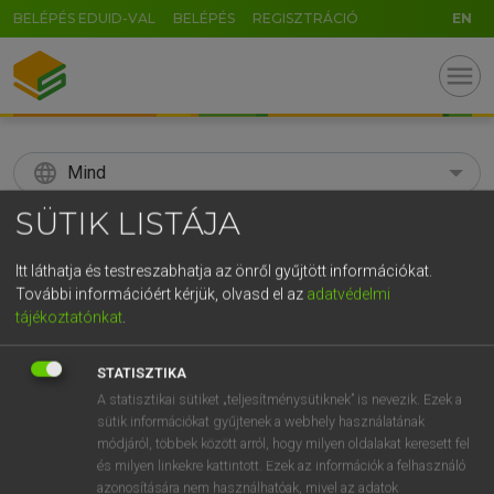
BELÉPÉS EDUID-VAL
BELÉPÉS
REGISZTRÁCIÓ
EN
menu
language
Mind
SÜTIK LISTÁJA
search
GR
Itt láthatja és testreszabhatja az önről gyűjtött információkat.
KERESÉS
További információért kérjük, olvasd el az
adatvédelmi
5
6
7
8
9
ö
ü
ó
tájékoztatónkat
.
r
t
z
u
i
o
p
ő
ú
Díjmentes angol szótár
STATISZTIKA
g
h
j
k
l
é
á
ű
Ω
A statisztikai sütiket „teljesítménysütiknek” is nevezik. Ezek a
ige
aláereszkedik
descend
sütik információkat gyűjtenek a webhely használatának
v
b
n
m
,
.
-
AltGr
módjáról, többek között arról, hogy milyen oldalakat keresett fel
és milyen linkekre kattintott. Ezek az információk a felhasználó
azonosítására nem használhatóak, mivel az adatok