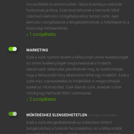
⚲ aláereszkedik
keresése szótárainkban
összesítettek és anonimizáltak. Céljuk kizárólag a weboldal
funkcióinak javítása. Ezek közé tartoznak a harmadik féltől
származó elemzési szolgáltatásokhoz tartozó sütik; ilyen
elemzési szolgáltatások a látogatóelemzések, a hőtérképek és a
közösségi médiaanalitika.
DÍJMENTES ANGOL SZÓTÁR
↓
1
szolgáltatás
alacsonyan
MARKETING
alacsonyít
Ezek a sütik nyomon követik a felhasználó online tevékenységét.
alacsonyság
Az online tevékenységek megismerésével a hirdetők
relevánsabb reklámokat jeleníthetnek meg, és korlátozhatják,
aládúcol
hogy a felhasználó hány alkalommal láthat egy hirdetést. Ezek a
aláereszkedik
sütik más szervezetekkel és hirdetőkkel is megoszthatják
ezeket az információkat. Ezek állandó sütik, amelyek szinte
aláértékel
mindig egy harmadik féltől származnak.
aláfest
↓
2
szolgáltatás
aláfestés
MŰKÖDÉSHEZ ELENGEDHETETLEN
(mindig szükséges)
aláfirkant
Ezek a sütik elengedhetetlenek az oldalunkon történő
böngészéshez,a funkciók használatához, és a felhasználók