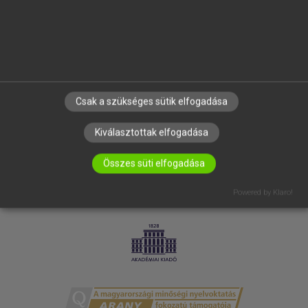
RÓLUNK
ELÉRHETŐSÉG
SÜTI BEÁLLÍTÁSOK
IRATKOZZ FEL HÍRLEVELÜNKRE!
Csak a szükséges sütik elfogadása
Kiválasztottak elfogadása
Összes süti elfogadása
Powered by Klaro!
LICENCSZERZŐDÉS
ADATVÉDELEM