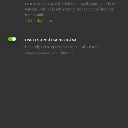
nem tilthatják le azokat. A feltétlenül szükséges sütik közé
csipesz
tartoznak többek között a személyre szabott beállításokat
kezelő sütik.
csipet
↓
3
szolgáltatás
ÖSSZES APP ÁTKAPCSOLÁSA
Használja ezt a kapcsolót az összes alkalmazás
SZOTAR.NET APPLIKÁCIÓ
engedélyezéséhez/letiltásához.
MICROSOFT OFFICE BŐVÍTMÉNY
BEÉPÜLŐ SZÓTÁRMODUL
ONLINE NYELVVIZSGA
EGYÉNI FELHASZNÁLÓKNAK
TANULÓKNAK
OKTATÁSI INTÉZMÉNYEKNEK
VÁLLALATI MEGOLDÁSOK
SÚGÓ