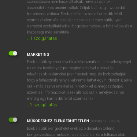
pick (up)
azonosítására nem használhatóak, mivel az adatok
összesítettek és anonimizáltak. Céljuk kizárólag a weboldal
pick/scratch about (for food)
funkcióinak javítása. Ezek közé tartoznak a harmadik féltől
származó elemzési szolgáltatásokhoz tartozó sütik; ilyen
elemzési szolgáltatások a látogatóelemzések, a hőtérképek és a
közösségi médiaanalitika.
⚲ csipeget
keresése szótárainkban
↓
1
szolgáltatás
MARKETING
Ezek a sütik nyomon követik a felhasználó online tevékenységét.
DÍJMENTES ANGOL SZÓTÁR
Az online tevékenységek megismerésével a hirdetők
relevánsabb reklámokat jeleníthetnek meg, és korlátozhatják,
csíp
hogy a felhasználó hány alkalommal láthat egy hirdetést. Ezek a
csipa
sütik más szervezetekkel és hirdetőkkel is megoszthatják
ezeket az információkat. Ezek állandó sütik, amelyek szinte
csipás
mindig egy harmadik féltől származnak.
↓
2
szolgáltatás
csip-csup
csipeget
MŰKÖDÉSHEZ ELENGEDHETETLEN
(mindig szükséges)
csiperkegomba
Ezek a sütik elengedhetetlenek az oldalunkon történő
csípés
böngészéshez,a funkciók használatához, és a felhasználók