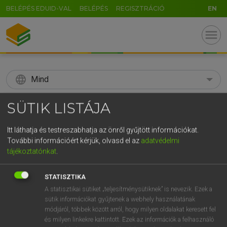
BELÉPÉS EDUID-VAL
BELÉPÉS
REGISZTRÁCIÓ
EN
menu
language
Mind
search
SÜTIK LISTÁJA
GR
KERESÉS
Itt láthatja és testreszabhatja az önről gyűjtött információkat.
5
6
7
8
9
ö
ü
ó
További információért kérjük, olvasd el az
adatvédelmi
tájékoztatónkat
.
r
t
z
u
i
o
p
ő
ú
Díjmentes angol szótár
STATISZTIKA
g
h
j
k
l
é
á
ű
Ω
ige
csipeget
peck at
A statisztikai sütiket „teljesítménysütiknek” is nevezik. Ezek a
sütik információkat gyűjtenek a webhely használatának
v
b
n
m
,
.
-
AltGr
peck
módjáról, többek között arról, hogy milyen oldalakat keresett fel
pick at (one’s meal)
és milyen linkekre kattintott. Ezek az információk a felhasználó