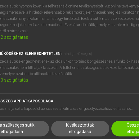
örség
keresése szótárainkban
zek a sütik nyomon követik a felhasználó online tevékenységét. Az online tevékeny
egismerésével a hirdetők relevánsabb reklámokat jeleníthetnek meg, és korlátozhat
elhasználó hány alkalommal láthat egy hirdetést. Ezek a sütik más szervezetekkel és
egoszthatják ezeket az információkat. Ezek állandó sütik, amelyek szinte mindig 
éltől származnak.
2
szolgáltatás
ŰKÖDÉSHEZ ELENGEDHETETLEN
(mindig szükséges)
zek a sütik elengedhetetlenek az oldalunkon történő böngészéshez,a funkciók hasz
elhasználók nem tilthatják le azokat. A feltétlenül szükséges sütik közé tartoznak t
zemélyre szabott beállításokat kezelő sütik.
3
szolgáltatás
SSZES APP ÁTKAPCSOLÁSA
HASZNÁLÓKNAK
SÚGÓ
asználja ezt a kapcsolót az összes alkalmazás engedélyezéséhez/letiltásához.
K
RÓLUNK
NTÉZMÉNYEKNEK
ELÉRHETŐSÉG
a szükséges sütik
Kiválasztottak
Összes
MEGOLDÁSOK
SÜTI BEÁLLÍTÁSOK
elfogadása
elfogadása
elfog