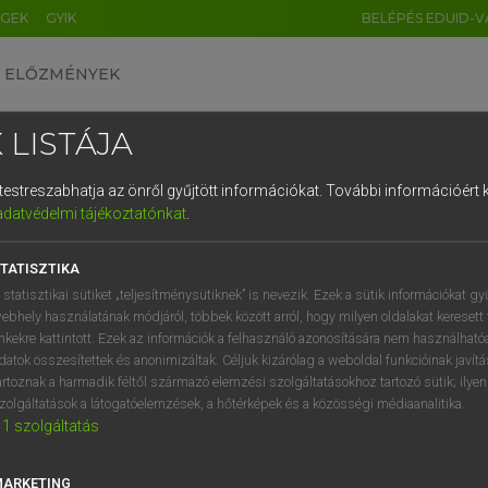
ÉGEK
GYIK
BELÉPÉS EDUID-V
ELŐZMÉNYEK
 LISTÁJA
és testreszabhatja az önről gyűjtött információkat.
További információért k
HU
DE
CN
FR
ES
IT
NL
RU
GR
adatvédelmi tájékoztatónkat
.
entes angol szótár
1
2
3
4
5
6
7
8
9
TATISZTIKA
fn
ség
compactness
q
w
e
r
t
z
u
i
 statisztikai sütiket „teljesítménysütiknek” is nevezik. Ezek a sütik információkat gy
conciseness
ebhely használatának módjáról, többek között arról, hogy milyen oldalakat keresett 
a
s
d
f
g
h
j
k
l
é
inkekre kattintott. Ezek az információk a felhasználó azonosítására nem használható
solidity
datok összesítettek és anonimizáltak. Céljuk kizárólag a weboldal funkcióinak javít
pithiness
í
y
x
c
v
b
n
m
,
.
artoznak a harmadik féltől származó elemzési szolgáltatásokhoz tartozó sütik; ilye
terseness
zolgáltatások a látogatóelemzések, a hőtérképek és a közösségi médiaanalitika.
1
szolgáltatás
MARKETING