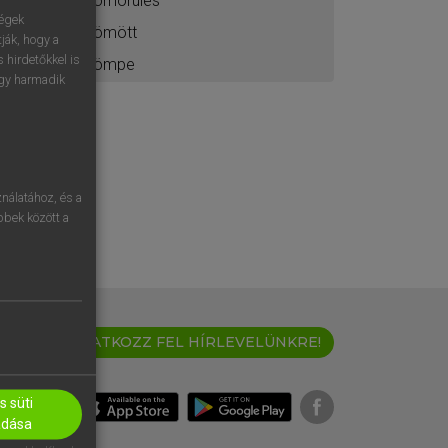
tömörülés
ségek
tömött
ják, hogy a
 hirdetőkkel is
tömpe
egy harmadik
nálatához, és a
öbbek között a
IRATKOZZ FEL HÍRLEVELÜNKRE!
 süti
adása