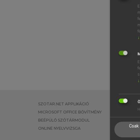
⚲ töm
E
m
f
m
f
↓
M
E
f
s
↓
Ö
SZOTAR.NET APPLIKÁCIÓ
EGYÉNI FEL
H
MICROSOFT OFFICE BŐVÍTMÉNY
TANULÓKNA
BEÉPÜLŐ SZÓTÁRMODUL
OKTATÁSI I
Csak 
ONLINE NYELVVIZSGA
VÁLLALATI 