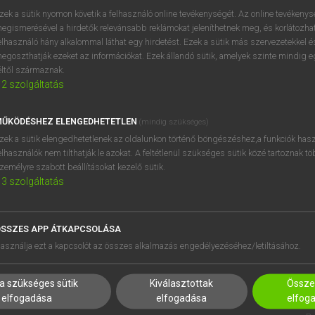
próbaverziójának elindítás
zek a sütik nyomon követik a felhasználó online tevékenységét. Az online tevékeny
BELÉPÉS
regisztrálok és
belépek
.
egismerésével a hirdetők relevánsabb reklámokat jeleníthetnek meg, és korlátozhat
elhasználó hány alkalommal láthat egy hirdetést. Ezek a sütik más szervezetekkel és
egoszthatják ezeket az információkat. Ezek állandó sütik, amelyek szinte mindig 
REGISZTRÁCIÓ
éltől származnak.
2
szolgáltatás
ŰKÖDÉSHEZ ELENGEDHETETLEN
(mindig szükséges)
zek a sütik elengedhetetlenek az oldalunkon történő böngészéshez,a funkciók hasz
elhasználók nem tilthatják le azokat. A feltétlenül szükséges sütik közé tartoznak t
zemélyre szabott beállításokat kezelő sütik.
3
szolgáltatás
SSZES APP ÁTKAPCSOLÁSA
HASZNÁLÓKNAK
SÚGÓ
asználja ezt a kapcsolót az összes alkalmazás engedélyezéséhez/letiltásához.
K
RÓLUNK
NTÉZMÉNYEKNEK
ELÉRHETŐSÉG
a szükséges sütik
Kiválasztottak
Összes
MEGOLDÁSOK
SÜTI BEÁLLÍTÁSOK
elfogadása
elfogadása
elfog