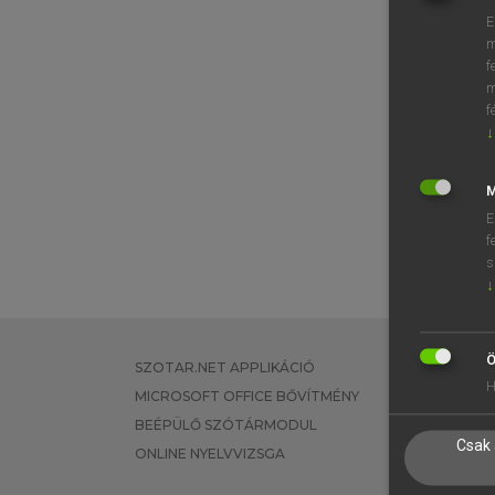
E
m
f
m
f
↓
M
E
f
s
↓
Ö
SZOTAR.NET APPLIKÁCIÓ
EGYÉNI FEL
H
MICROSOFT OFFICE BŐVÍTMÉNY
TANULÓKNA
BEÉPÜLŐ SZÓTÁRMODUL
OKTATÁSI I
Csak 
ONLINE NYELVVIZSGA
VÁLLALATI 