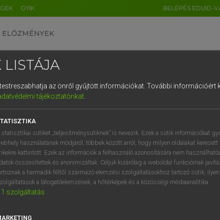
ÉGEK
GYIK
BELÉPÉS EDUID-V
ELŐZMÉNYEK
 LISTÁJA
és testreszabhatja az önről gyűjtött információkat.
További információért k
HU
DE
CN
FR
ES
IT
NL
RU
GR
adatvédelmi tájékoztatónkat
.
Y TAMÁS
1
2
3
4
5
6
7
8
9
ar−angol szótár
TATISZTIKA
q
w
e
r
t
z
u
i
 statisztikai sütiket „teljesítménysütiknek” is nevezik. Ezek a sütik információkat gy
ebhely használatának módjáról, többek között arról, hogy milyen oldalakat keresett 
a
s
d
f
g
h
j
k
l
é
inkekre kattintott. Ezek az információk a felhasználó azonosítására nem használható
datok összesítettek és anonimizáltak. Céljuk kizárólag a weboldal funkcióinak javít
í
y
x
c
v
b
n
m
,
.
artoznak a harmadik féltől származó elemzési szolgáltatásokhoz tartozó sütik; ilye
zolgáltatások a látogatóelemzések, a hőtérképek és a közösségi médiaanalitika.
VAN ELŐFIZETÉSED?
NINCS ELŐFIZETÉSED
1
szolgáltatás
előfizetésem a teljes szócikk
Nincs regisztrációm és előfiz
megtekintéséhez.
A szótár 2 órás, díjmente
MARKETING