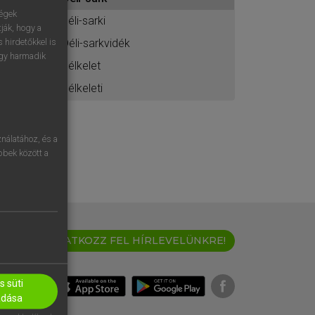
ához
ségek
déli-sarki
ják, hogy a
Déli-sarkvidék
 hirdetőkkel is
egy harmadik
délkelet
délkeleti
nálatához, és a
öbbek között a
IRATKOZZ FEL HÍRLEVELÜNKRE!
 süti
adása