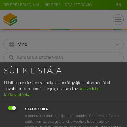
BELÉPÉS EDUID-VAL
BELÉPÉS
REGISZTRÁCIÓ
EN
menu
language
Mind
search
SÜTIK LISTÁJA
GR
KERESÉS
5
6
7
8
9
ö
ü
ó
Itt láthatja és testreszabhatja az önről gyűjtött információkat.
További információért kérjük, olvasd el az
adatvédelmi
r
t
z
u
i
o
p
ő
ú
MAGAY TAMÁS
tájékoztatónkat
.
Magyar−angol szótár
g
h
j
k
l
é
á
ű
Ω
STATISZTIKA
v
b
n
m
,
.
-
AltGr
A statisztikai sütiket „teljesítménysütiknek” is nevezik. Ezek a
sütik információkat gyűjtenek a webhely használatának