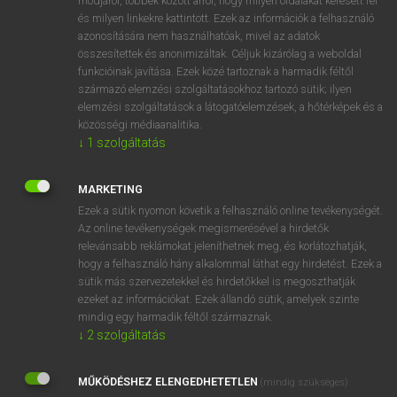
módjáról, többek között arról, hogy milyen oldalakat keresett fel
és milyen linkekre kattintott. Ezek az információk a felhasználó
VAN ELŐFIZETÉSED?
azonosítására nem használhatóak, mivel az adatok
összesítettek és anonimizáltak. Céljuk kizárólag a weboldal
Van előfizetésem a teljes szócikk megtekintéséhez.
funkcióinak javítása. Ezek közé tartoznak a harmadik féltől
származó elemzési szolgáltatásokhoz tartozó sütik; ilyen
BELÉPÉS
elemzési szolgáltatások a látogatóelemzések, a hőtérképek és a
közösségi médiaanalitika.
↓
1
szolgáltatás
MARKETING
Ezek a sütik nyomon követik a felhasználó online tevékenységét.
Az online tevékenységek megismerésével a hirdetők
NINCS ELŐFIZETÉSED?
relevánsabb reklámokat jeleníthetnek meg, és korlátozhatják,
Nincs regisztrációm és előfizetésem. A szótár 2 órás,
hogy a felhasználó hány alkalommal láthat egy hirdetést. Ezek a
díjmentes próbaverziójának elindításához regisztrálok és
sütik más szervezetekkel és hirdetőkkel is megoszthatják
belépek
.
ezeket az információkat. Ezek állandó sütik, amelyek szinte
mindig egy harmadik féltől származnak.
↓
2
szolgáltatás
REGISZTRÁCIÓ
MŰKÖDÉSHEZ ELENGEDHETETLEN
(mindig szükséges)