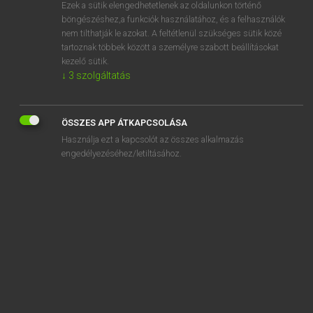
Ezek a sütik elengedhetetlenek az oldalunkon történő
böngészéshez,a funkciók használatához, és a felhasználók
nem tilthatják le azokat. A feltétlenül szükséges sütik közé
Magay Tamás
tartoznak többek között a személyre szabott beállításokat
MAGYAR−ANGOL SZÓTÁR
kezelő sütik.
↓
3
szolgáltatás
Kapcsolódó anyagok
dél-amerikai
ÖSSZES APP ÁTKAPCSOLÁSA
délceg
Használja ezt a kapcsolót az összes alkalmazás
dél-délkelet
engedélyezéséhez/letiltásához.
dél-délnyugat
deleál
delegáció
delegál
delegátus
delejes