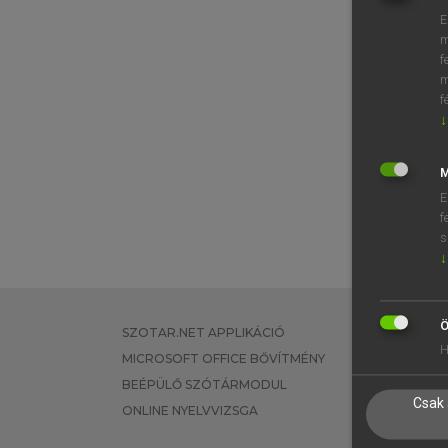
E
m
f
m
f
↓
M
E
f
s
↓
Ö
SZOTAR.NET APPLIKÁCIÓ
EGYÉNI FEL
H
MICROSOFT OFFICE BŐVÍTMÉNY
TANULÓKNA
BEÉPÜLŐ SZÓTÁRMODUL
OKTATÁSI I
Csak 
ONLINE NYELVVIZSGA
VÁLLALATI 