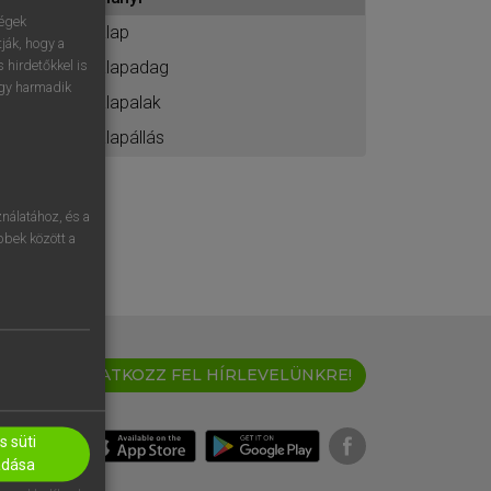
ához
ségek
alap
ják, hogy a
alapadag
 hirdetőkkel is
egy harmadik
alapalak
alapállás
nálatához, és a
öbbek között a
IRATKOZZ FEL HÍRLEVELÜNKRE!
 süti
adása