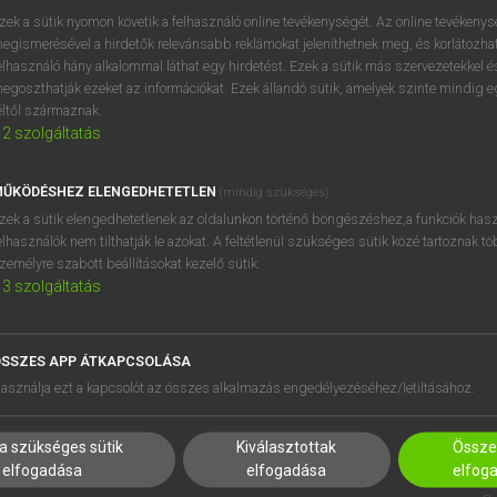
próbaverziójának elindítás
zek a sütik nyomon követik a felhasználó online tevékenységét. Az online tevékeny
BELÉPÉS
regisztrálok és
belépek
.
egismerésével a hirdetők relevánsabb reklámokat jeleníthetnek meg, és korlátozhat
elhasználó hány alkalommal láthat egy hirdetést. Ezek a sütik más szervezetekkel és
egoszthatják ezeket az információkat. Ezek állandó sütik, amelyek szinte mindig 
REGISZTRÁCIÓ
éltől származnak.
2
szolgáltatás
ŰKÖDÉSHEZ ELENGEDHETETLEN
(mindig szükséges)
zek a sütik elengedhetetlenek az oldalunkon történő böngészéshez,a funkciók hasz
elhasználók nem tilthatják le azokat. A feltétlenül szükséges sütik közé tartoznak t
zemélyre szabott beállításokat kezelő sütik.
3
szolgáltatás
SSZES APP ÁTKAPCSOLÁSA
HASZNÁLÓKNAK
SÚGÓ
asználja ezt a kapcsolót az összes alkalmazás engedélyezéséhez/letiltásához.
K
RÓLUNK
NTÉZMÉNYEKNEK
ELÉRHETŐSÉG
a szükséges sütik
Kiválasztottak
Összes
MEGOLDÁSOK
SÜTI BEÁLLÍTÁSOK
elfogadása
elfogadása
elfog