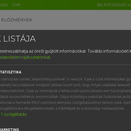
ÉGEK
GYIK
BELÉPÉS EDUID-V
ELŐZMÉNYEK
 LISTÁJA
és testreszabhatja az önről gyűjtött információkat.
További információért k
HU
DE
CN
FR
ES
IT
NL
RU
GR
adatvédelmi tájékoztatónkat
.
Y TAMÁS
1
2
3
4
5
6
7
8
9
ar−angol szótár
TATISZTIKA
q
w
e
r
t
z
u
i
 statisztikai sütiket „teljesítménysütiknek” is nevezik. Ezek a sütik információkat gy
ebhely használatának módjáról, többek között arról, hogy milyen oldalakat keresett 
a
s
d
f
g
h
j
k
l
é
inkekre kattintott. Ezek az információk a felhasználó azonosítására nem használható
datok összesítettek és anonimizáltak. Céljuk kizárólag a weboldal funkcióinak javít
í
y
x
c
v
b
n
m
,
.
artoznak a harmadik féltől származó elemzési szolgáltatásokhoz tartozó sütik; ilye
zolgáltatások a látogatóelemzések, a hőtérképek és a közösségi médiaanalitika.
VAN ELŐFIZETÉSED?
NINCS ELŐFIZETÉSED
1
szolgáltatás
előfizetésem a teljes szócikk
Nincs regisztrációm és előfiz
megtekintéséhez.
A szótár 2 órás, díjmente
MARKETING