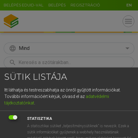
BELÉPÉS EDUID-VAL
BELÉPÉS
REGISZTRÁCIÓ
EN
menu
language
Mind
search
SÜTIK LISTÁJA
GR
KERESÉS
5
6
7
8
9
ö
ü
ó
Itt láthatja és testreszabhatja az önről gyűjtött információkat.
További információért kérjük, olvasd el az
adatvédelmi
r
t
z
u
i
o
p
ő
ú
MAGAY TAMÁS
tájékoztatónkat
.
Magyar−angol szótár
g
h
j
k
l
é
á
ű
Ω
STATISZTIKA
v
b
n
m
,
.
-
AltGr
A statisztikai sütiket „teljesítménysütiknek” is nevezik. Ezek a
sütik információkat gyűjtenek a webhely használatának