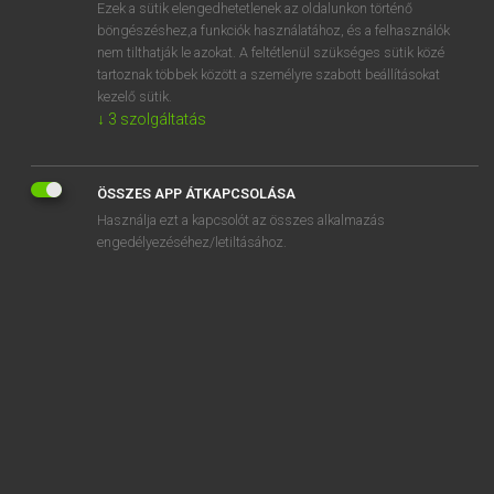
Ezek a sütik elengedhetetlenek az oldalunkon történő
böngészéshez,a funkciók használatához, és a felhasználók
nem tilthatják le azokat. A feltétlenül szükséges sütik közé
Magay Tamás
tartoznak többek között a személyre szabott beállításokat
MAGYAR−ANGOL SZÓTÁR
kezelő sütik.
↓
3
szolgáltatás
Kapcsolódó anyagok
csapnivaló
ÖSSZES APP ÁTKAPCSOLÁSA
csapó
Használja ezt a kapcsolót az összes alkalmazás
csapóajtó
engedélyezéséhez/letiltásához.
csapóasztal
csapodár
csapodárság
csapódik
csapóhíd
csapókar