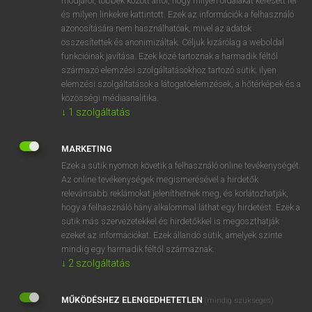
módjáról, többek között arról, hogy milyen oldalakat keresett fel
és milyen linkekre kattintott. Ezek az információk a felhasználó
VAN ELŐFIZETÉSED?
azonosítására nem használhatóak, mivel az adatok
összesítettek és anonimizáltak. Céljuk kizárólag a weboldal
Van előfizetésem a teljes szócikk megtekintéséhez.
funkcióinak javítása. Ezek közé tartoznak a harmadik féltől
származó elemzési szolgáltatásokhoz tartozó sütik; ilyen
BELÉPÉS
elemzési szolgáltatások a látogatóelemzések, a hőtérképek és a
közösségi médiaanalitika.
↓
1
szolgáltatás
MARKETING
Ezek a sütik nyomon követik a felhasználó online tevékenységét.
Az online tevékenységek megismerésével a hirdetők
NINCS ELŐFIZETÉSED?
relevánsabb reklámokat jeleníthetnek meg, és korlátozhatják,
Nincs regisztrációm és előfizetésem. A szótár 2 órás,
hogy a felhasználó hány alkalommal láthat egy hirdetést. Ezek a
díjmentes próbaverziójának elindításához regisztrálok és
sütik más szervezetekkel és hirdetőkkel is megoszthatják
belépek
.
ezeket az információkat. Ezek állandó sütik, amelyek szinte
mindig egy harmadik féltől származnak.
↓
2
szolgáltatás
REGISZTRÁCIÓ
MŰKÖDÉSHEZ ELENGEDHETETLEN
(mindig szükséges)