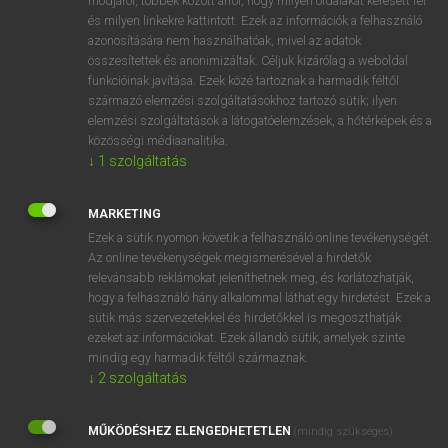
módjáról, többek között arról, hogy milyen oldalakat keresett fel
és milyen linkekre kattintott. Ezek az információk a felhasználó
VAN ELŐFIZETÉSED?
azonosítására nem használhatóak, mivel az adatok
összesítettek és anonimizáltak. Céljuk kizárólag a weboldal
Van előfizetésem a teljes szócikk megtekintéséhez.
funkcióinak javítása. Ezek közé tartoznak a harmadik féltől
származó elemzési szolgáltatásokhoz tartozó sütik; ilyen
BELÉPÉS
elemzési szolgáltatások a látogatóelemzések, a hőtérképek és a
közösségi médiaanalitika.
↓
1
szolgáltatás
MARKETING
Ezek a sütik nyomon követik a felhasználó online tevékenységét.
Az online tevékenységek megismerésével a hirdetők
NINCS ELŐFIZETÉSED?
relevánsabb reklámokat jeleníthetnek meg, és korlátozhatják,
Nincs regisztrációm és előfizetésem. A szótár 2 órás,
hogy a felhasználó hány alkalommal láthat egy hirdetést. Ezek a
díjmentes próbaverziójának elindításához regisztrálok és
sütik más szervezetekkel és hirdetőkkel is megoszthatják
belépek
.
ezeket az információkat. Ezek állandó sütik, amelyek szinte
mindig egy harmadik féltől származnak.
↓
2
szolgáltatás
REGISZTRÁCIÓ
MŰKÖDÉSHEZ ELENGEDHETETLEN
(mindig szükséges)