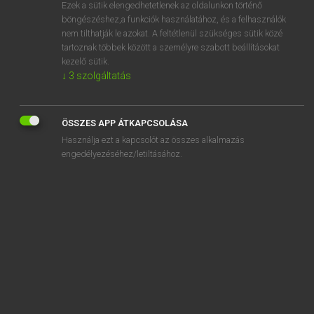
Ezek a sütik elengedhetetlenek az oldalunkon történő
böngészéshez,a funkciók használatához, és a felhasználók
nem tilthatják le azokat. A feltétlenül szükséges sütik közé
Magay Tamás
tartoznak többek között a személyre szabott beállításokat
MAGYAR−ANGOL SZÓTÁR
kezelő sütik.
↓
3
szolgáltatás
Kapcsolódó anyagok
akármi
ÖSSZES APP ÁTKAPCSOLÁSA
akármikor
Használja ezt a kapcsolót az összes alkalmazás
akármilyen
engedélyezéséhez/letiltásához.
akarnok
akaródzik
akarva
akaszkodik
akaszt
akasztanivaló