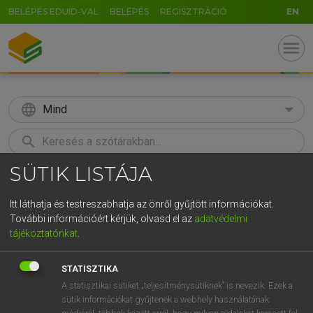
BELÉPÉS EDUID-VAL
BELÉPÉS
REGISZTRÁCIÓ
EN
menu
language
Mind
search
SÜTIK LISTÁJA
GR
KERESÉS
5
6
7
8
9
ö
ü
ó
Itt láthatja és testreszabhatja az önről gyűjtött információkat.
További információért kérjük, olvasd el az
adatvédelmi
r
t
z
u
i
o
p
ő
ú
MAGAY TAMÁS
tájékoztatónkat
.
Magyar−angol szótár
g
h
j
k
l
é
á
ű
Ω
STATISZTIKA
v
b
n
m
,
.
-
AltGr
A statisztikai sütiket „teljesítménysütiknek” is nevezik. Ezek a
sütik információkat gyűjtenek a webhely használatának