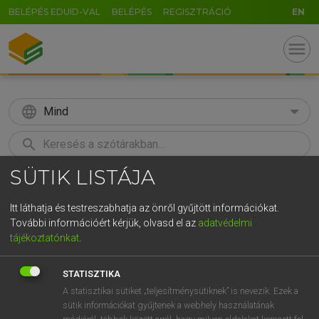
BELÉPÉS EDUID-VAL
BELÉPÉS
REGISZTRÁCIÓ
EN
menu
language
Mind
search
SÜTIK LISTÁJA
GR
KERESÉS
5
6
7
8
9
ö
ü
ó
Itt láthatja és testreszabhatja az önről gyűjtött információkat.
További információért kérjük, olvasd el az
adatvédelmi
r
t
z
u
i
o
p
ő
ú
MAGAY TAMÁS
tájékoztatónkat
.
Magyar−angol szótár
g
h
j
k
l
é
á
ű
Ω
STATISZTIKA
v
b
n
m
,
.
-
AltGr
A statisztikai sütiket „teljesítménysütiknek” is nevezik. Ezek a
sütik információkat gyűjtenek a webhely használatának