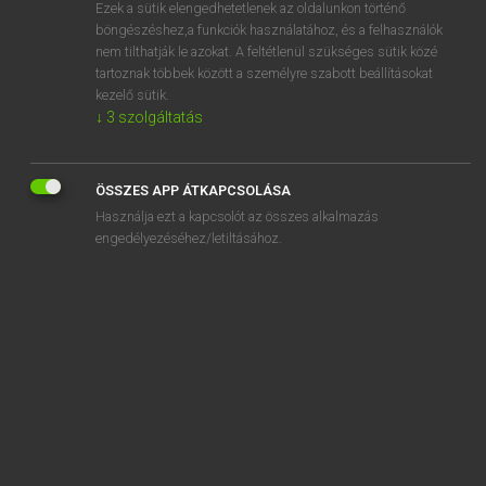
Ezek a sütik elengedhetetlenek az oldalunkon történő
böngészéshez,a funkciók használatához, és a felhasználók
nem tilthatják le azokat. A feltétlenül szükséges sütik közé
Magay Tamás
tartoznak többek között a személyre szabott beállításokat
MAGYAR−ANGOL SZÓTÁR
kezelő sütik.
↓
3
szolgáltatás
Kapcsolódó anyagok
akadálytalan
ÖSSZES APP ÁTKAPCSOLÁSA
akadályverseny
Használja ezt a kapcsolót az összes alkalmazás
akadékoskodik
engedélyezéséhez/letiltásához.
akadékoskodó
akadémia
akadémiai
akadémikus
akadémista
akadémizmus