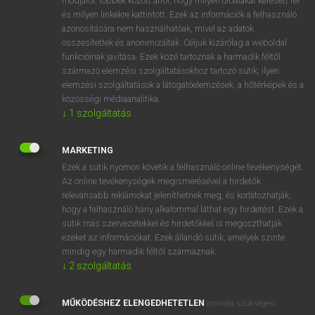
módjáról, többek között arról, hogy milyen oldalakat keresett fel
és milyen linkekre kattintott. Ezek az információk a felhasználó
VAN ELŐFIZETÉSED?
azonosítására nem használhatóak, mivel az adatok
összesítettek és anonimizáltak. Céljuk kizárólag a weboldal
Van előfizetésem a teljes szócikk megtekintéséhez.
funkcióinak javítása. Ezek közé tartoznak a harmadik féltől
származó elemzési szolgáltatásokhoz tartozó sütik; ilyen
BELÉPÉS
elemzési szolgáltatások a látogatóelemzések, a hőtérképek és a
közösségi médiaanalitika.
↓
1
szolgáltatás
MARKETING
Ezek a sütik nyomon követik a felhasználó online tevékenységét.
Az online tevékenységek megismerésével a hirdetők
NINCS ELŐFIZETÉSED?
relevánsabb reklámokat jeleníthetnek meg, és korlátozhatják,
Nincs regisztrációm és előfizetésem. A szótár 2 órás,
hogy a felhasználó hány alkalommal láthat egy hirdetést. Ezek a
díjmentes próbaverziójának elindításához regisztrálok és
sütik más szervezetekkel és hirdetőkkel is megoszthatják
belépek
.
ezeket az információkat. Ezek állandó sütik, amelyek szinte
mindig egy harmadik féltől származnak.
↓
2
szolgáltatás
REGISZTRÁCIÓ
MŰKÖDÉSHEZ ELENGEDHETETLEN
(mindig szükséges)