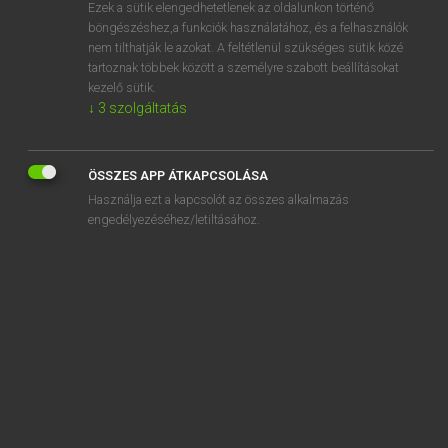
Ezek a sütik elengedhetetlenek az oldalunkon történő
böngészéshez,a funkciók használatához, és a felhasználók
nem tilthatják le azokat. A feltétlenül szükséges sütik közé
Magay Tamás
tartoznak többek között a személyre szabott beállításokat
MAGYAR−ANGOL SZÓTÁR
kezelő sütik.
↓
3
szolgáltatás
Kapcsolódó anyagok
bírságol
ÖSSZES APP ÁTKAPCSOLÁSA
birsalma
Használja ezt a kapcsolót az összes alkalmazás
birsalmasajt
engedélyezéséhez/letiltásához.
birskörte
birtok
birtokátruházás
birtokbavétel
birtokelidegenítés
birtokelkobzás