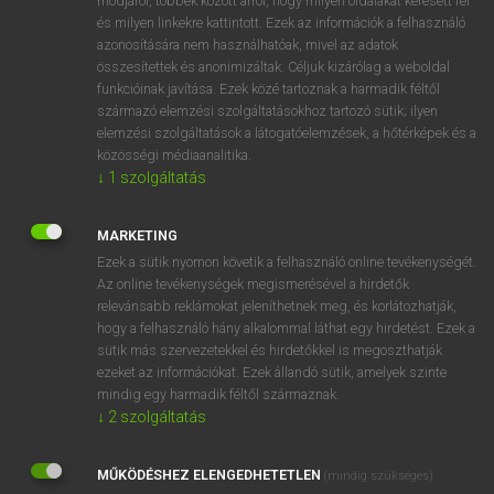
módjáról, többek között arról, hogy milyen oldalakat keresett fel
és milyen linkekre kattintott. Ezek az információk a felhasználó
VAN ELŐFIZETÉSED?
azonosítására nem használhatóak, mivel az adatok
összesítettek és anonimizáltak. Céljuk kizárólag a weboldal
Van előfizetésem a teljes szócikk megtekintéséhez.
funkcióinak javítása. Ezek közé tartoznak a harmadik féltől
származó elemzési szolgáltatásokhoz tartozó sütik; ilyen
BELÉPÉS
elemzési szolgáltatások a látogatóelemzések, a hőtérképek és a
közösségi médiaanalitika.
↓
1
szolgáltatás
MARKETING
Ezek a sütik nyomon követik a felhasználó online tevékenységét.
Az online tevékenységek megismerésével a hirdetők
NINCS ELŐFIZETÉSED?
relevánsabb reklámokat jeleníthetnek meg, és korlátozhatják,
Nincs regisztrációm és előfizetésem. A szótár 2 órás,
hogy a felhasználó hány alkalommal láthat egy hirdetést. Ezek a
díjmentes próbaverziójának elindításához regisztrálok és
sütik más szervezetekkel és hirdetőkkel is megoszthatják
belépek
.
ezeket az információkat. Ezek állandó sütik, amelyek szinte
mindig egy harmadik féltől származnak.
↓
2
szolgáltatás
REGISZTRÁCIÓ
MŰKÖDÉSHEZ ELENGEDHETETLEN
(mindig szükséges)