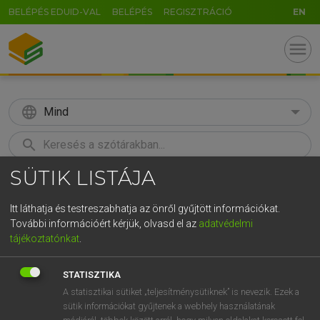
BELÉPÉS EDUID-VAL
BELÉPÉS
REGISZTRÁCIÓ
EN
menu
language
Mind
search
SÜTIK LISTÁJA
GR
KERESÉS
5
6
7
8
9
ö
ü
ó
Itt láthatja és testreszabhatja az önről gyűjtött információkat.
További információért kérjük, olvasd el az
adatvédelmi
r
t
z
u
i
o
p
ő
ú
MAGAY TAMÁS
tájékoztatónkat
.
Magyar−angol szótár
g
h
j
k
l
é
á
ű
Ω
STATISZTIKA
v
b
n
m
,
.
-
AltGr
A statisztikai sütiket „teljesítménysütiknek” is nevezik. Ezek a
sütik információkat gyűjtenek a webhely használatának