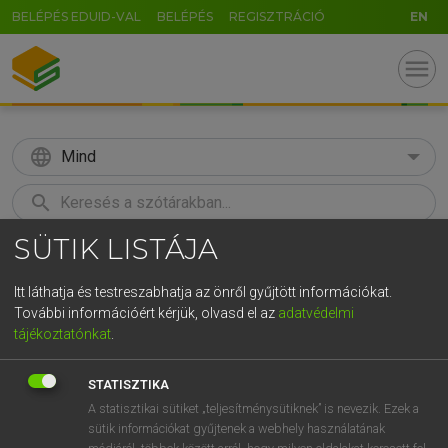
BELÉPÉS EDUID-VAL
BELÉPÉS
REGISZTRÁCIÓ
EN
menu
language
Mind
search
SÜTIK LISTÁJA
GR
KERESÉS
5
6
7
8
9
ö
ü
ó
Itt láthatja és testreszabhatja az önről gyűjtött információkat.
További információért kérjük, olvasd el az
adatvédelmi
r
t
z
u
i
o
p
ő
ú
MAGAY TAMÁS
tájékoztatónkat
.
Magyar−angol szótár
g
h
j
k
l
é
á
ű
Ω
STATISZTIKA
v
b
n
m
,
.
-
AltGr
A statisztikai sütiket „teljesítménysütiknek” is nevezik. Ezek a
sütik információkat gyűjtenek a webhely használatának