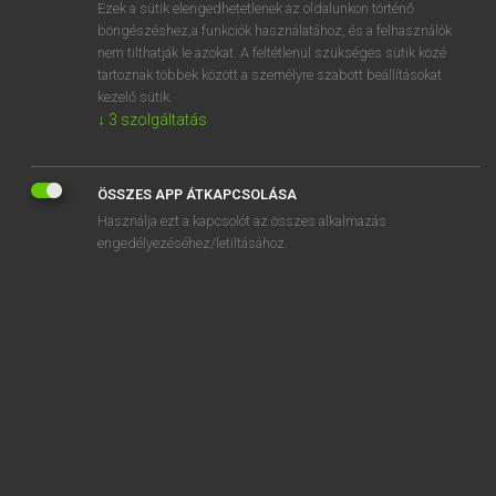
Ezek a sütik elengedhetetlenek az oldalunkon történő
böngészéshez,a funkciók használatához, és a felhasználók
nem tilthatják le azokat. A feltétlenül szükséges sütik közé
Magay Tamás
tartoznak többek között a személyre szabott beállításokat
MAGYAR−ANGOL SZÓTÁR
kezelő sütik.
↓
3
szolgáltatás
Kapcsolódó anyagok
szocializál
ÖSSZES APP ÁTKAPCSOLÁSA
szocializálódik
Használja ezt a kapcsolót az összes alkalmazás
szocializmus
engedélyezéséhez/letiltásához.
szociálliberális
szociálpedagógia
szociálpolitika
szociálpolitikai
szócikk
szociográfia