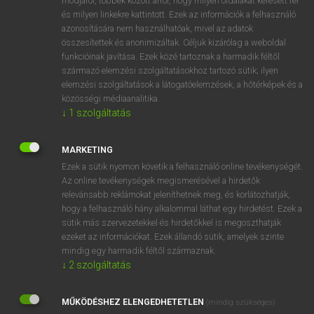
módjáról, többek között arról, hogy milyen oldalakat keresett fel
és milyen linkekre kattintott. Ezek az információk a felhasználó
VAN ELŐFIZETÉSED?
azonosítására nem használhatóak, mivel az adatok
összesítettek és anonimizáltak. Céljuk kizárólag a weboldal
Van előfizetésem a teljes szócikk megtekintéséhez.
funkcióinak javítása. Ezek közé tartoznak a harmadik féltől
származó elemzési szolgáltatásokhoz tartozó sütik; ilyen
BELÉPÉS
elemzési szolgáltatások a látogatóelemzések, a hőtérképek és a
közösségi médiaanalitika.
↓
1
szolgáltatás
MARKETING
Ezek a sütik nyomon követik a felhasználó online tevékenységét.
Az online tevékenységek megismerésével a hirdetők
NINCS ELŐFIZETÉSED?
relevánsabb reklámokat jeleníthetnek meg, és korlátozhatják,
Nincs regisztrációm és előfizetésem. A szótár 2 órás,
hogy a felhasználó hány alkalommal láthat egy hirdetést. Ezek a
díjmentes próbaverziójának elindításához regisztrálok és
sütik más szervezetekkel és hirdetőkkel is megoszthatják
belépek
.
ezeket az információkat. Ezek állandó sütik, amelyek szinte
mindig egy harmadik féltől származnak.
↓
2
szolgáltatás
REGISZTRÁCIÓ
MŰKÖDÉSHEZ ELENGEDHETETLEN
(mindig szükséges)