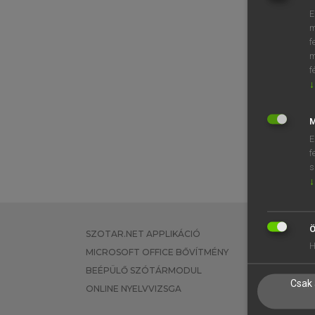
E
m
f
m
f
↓
M
E
f
s
↓
Ö
SZOTAR.NET APPLIKÁCIÓ
EGYÉNI FEL
H
MICROSOFT OFFICE BŐVÍTMÉNY
TANULÓKNA
BEÉPÜLŐ SZÓTÁRMODUL
OKTATÁSI I
Csak 
ONLINE NYELVVIZSGA
VÁLLALATI 