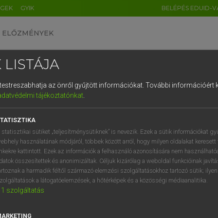
ÉGEK
GYIK
BELÉPÉS EDUID-V
ELŐZMÉNYEK
 LISTÁJA
és testreszabhatja az önről gyűjtött információkat.
További információért k
HU
DE
CN
FR
ES
IT
NL
RU
GR
adatvédelmi tájékoztatónkat
.
Y TAMÁS
1
2
3
4
5
6
7
8
9
ar−angol szótár
TATISZTIKA
q
w
e
r
t
z
u
i
 statisztikai sütiket „teljesítménysütiknek” is nevezik. Ezek a sütik információkat gy
ebhely használatának módjáról, többek között arról, hogy milyen oldalakat keresett 
a
s
d
f
g
h
j
k
l
é
inkekre kattintott. Ezek az információk a felhasználó azonosítására nem használható
datok összesítettek és anonimizáltak. Céljuk kizárólag a weboldal funkcióinak javít
í
y
x
c
v
b
n
m
,
.
artoznak a harmadik féltől származó elemzési szolgáltatásokhoz tartozó sütik; ilye
zolgáltatások a látogatóelemzések, a hőtérképek és a közösségi médiaanalitika.
VAN ELŐFIZETÉSED?
NINCS ELŐFIZETÉSED
1
szolgáltatás
előfizetésem a teljes szócikk
Nincs regisztrációm és előfiz
megtekintéséhez.
A szótár 2 órás, díjmente
MARKETING