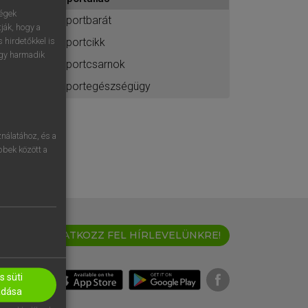
ához
ségek
sportbarát
ják, hogy a
sportcikk
 hirdetőkkel is
egy harmadik
sportcsarnok
sportegészségügy
nálatához, és a
öbbek között a
IRATKOZZ FEL HÍRLEVELÜNKRE!
 süti
adása