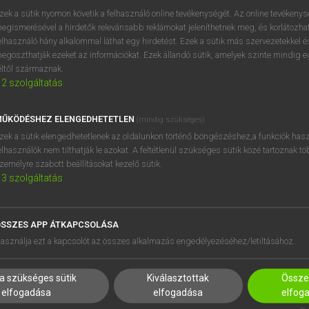
próbaverziójának elindítás
zek a sütik nyomon követik a felhasználó online tevékenységét. Az online tevékeny
BELÉPÉS
regisztrálok és
belépek
.
egismerésével a hirdetők relevánsabb reklámokat jeleníthetnek meg, és korlátozhat
elhasználó hány alkalommal láthat egy hirdetést. Ezek a sütik más szervezetekkel és
egoszthatják ezeket az információkat. Ezek állandó sütik, amelyek szinte mindig 
REGISZTRÁCIÓ
éltől származnak.
2
szolgáltatás
ŰKÖDÉSHEZ ELENGEDHETETLEN
(mindig szükséges)
zek a sütik elengedhetetlenek az oldalunkon történő böngészéshez,a funkciók hasz
elhasználók nem tilthatják le azokat. A feltétlenül szükséges sütik közé tartoznak t
zemélyre szabott beállításokat kezelő sütik.
3
szolgáltatás
SSZES APP ÁTKAPCSOLÁSA
HASZNÁLÓKNAK
SÚGÓ
asználja ezt a kapcsolót az összes alkalmazás engedélyezéséhez/letiltásához.
K
RÓLUNK
NTÉZMÉNYEKNEK
ELÉRHETŐSÉG
a szükséges sütik
Kiválasztottak
Összes
MEGOLDÁSOK
SÜTI BEÁLLÍTÁSOK
elfogadása
elfogadása
elfog