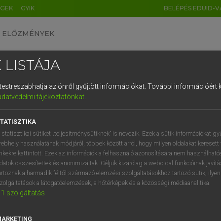
ÉGEK
GYIK
BELÉPÉS EDUID-V
ELŐZMÉNYEK
 LISTÁJA
és testreszabhatja az önről gyűjtött információkat.
További információért k
HU
DE
CN
FR
ES
IT
NL
RU
GR
adatvédelmi tájékoztatónkat
.
Y TAMÁS
1
2
3
4
5
6
7
8
9
ar−angol szótár
TATISZTIKA
q
w
e
r
t
z
u
i
 statisztikai sütiket „teljesítménysütiknek” is nevezik. Ezek a sütik információkat gy
ebhely használatának módjáról, többek között arról, hogy milyen oldalakat keresett 
a
s
d
f
g
h
j
k
l
é
inkekre kattintott. Ezek az információk a felhasználó azonosítására nem használható
datok összesítettek és anonimizáltak. Céljuk kizárólag a weboldal funkcióinak javít
í
y
x
c
v
b
n
m
,
.
artoznak a harmadik féltől származó elemzési szolgáltatásokhoz tartozó sütik; ilye
zolgáltatások a látogatóelemzések, a hőtérképek és a közösségi médiaanalitika.
VAN ELŐFIZETÉSED?
NINCS ELŐFIZETÉSED
1
szolgáltatás
előfizetésem a teljes szócikk
Nincs regisztrációm és előfiz
megtekintéséhez.
A szótár 2 órás, díjmente
MARKETING