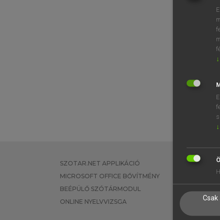
E
m
f
m
f
↓
M
E
f
s
↓
Ö
SZOTAR.NET APPLIKÁCIÓ
EGYÉNI FEL
H
MICROSOFT OFFICE BŐVÍTMÉNY
TANULÓKNA
BEÉPÜLŐ SZÓTÁRMODUL
OKTATÁSI I
Csak 
ONLINE NYELVVIZSGA
VÁLLALATI 