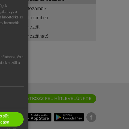
ához
ségek
Mozambik
ják, hogy a
mozambiki
 hirdetőkkel is
egy harmadik
mozdít
mozdítható
nálatához, és a
öbbek között a
IRATKOZZ FEL HÍRLEVELÜNKRE!
 süti
adása