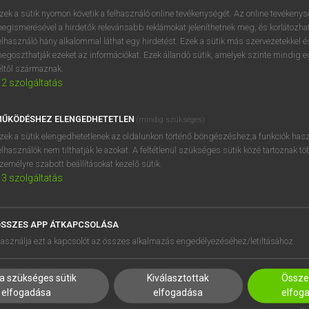
próbaverziójának elindítás
zek a sütik nyomon követik a felhasználó online tevékenységét. Az online tevékeny
BELÉPÉS
regisztrálok és
belépek
.
egismerésével a hirdetők relevánsabb reklámokat jeleníthetnek meg, és korlátozhat
elhasználó hány alkalommal láthat egy hirdetést. Ezek a sütik más szervezetekkel és
egoszthatják ezeket az információkat. Ezek állandó sütik, amelyek szinte mindig 
REGISZTRÁCIÓ
éltől származnak.
2
szolgáltatás
ŰKÖDÉSHEZ ELENGEDHETETLEN
(mindig szükséges)
zek a sütik elengedhetetlenek az oldalunkon történő böngészéshez,a funkciók hasz
elhasználók nem tilthatják le azokat. A feltétlenül szükséges sütik közé tartoznak t
zemélyre szabott beállításokat kezelő sütik.
3
szolgáltatás
SSZES APP ÁTKAPCSOLÁSA
HASZNÁLÓKNAK
SÚGÓ
asználja ezt a kapcsolót az összes alkalmazás engedélyezéséhez/letiltásához.
K
RÓLUNK
NTÉZMÉNYEKNEK
ELÉRHETŐSÉG
a szükséges sütik
Kiválasztottak
Összes
MEGOLDÁSOK
SÜTI BEÁLLÍTÁSOK
elfogadása
elfogadása
elfog