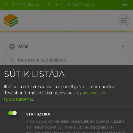
BELÉPÉS EDUID-VAL
BELÉPÉS
REGISZTRÁCIÓ
EN
menu
language
Mind
search
SÜTIK LISTÁJA
GR
KERESÉS
5
6
7
8
9
ö
ü
ó
Itt láthatja és testreszabhatja az önről gyűjtött információkat.
További információért kérjük, olvasd el az
adatvédelmi
r
t
z
u
i
o
p
ő
ú
MAGAY TAMÁS
tájékoztatónkat
.
Magyar−angol szótár
g
h
j
k
l
é
á
ű
Ω
STATISZTIKA
v
b
n
m
,
.
-
AltGr
A statisztikai sütiket „teljesítménysütiknek” is nevezik. Ezek a
sütik információkat gyűjtenek a webhely használatának