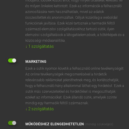
módjáról, többek között arról, hogy milyen oldalakat keresett fel
és milyen linkekre kattintott. Ezek az információk a felhasználó
VAN ELŐFIZETÉSED?
azonosítására nem használhatóak, mivel az adatok
összesítettek és anonimizáltak. Céljuk kizárólag a weboldal
Van előfizetésem a teljes szócikk megtekintéséhez.
funkcióinak javítása. Ezek közé tartoznak a harmadik féltől
származó elemzési szolgáltatásokhoz tartozó sütik; ilyen
BELÉPÉS
elemzési szolgáltatások a látogatóelemzések, a hőtérképek és a
közösségi médiaanalitika.
↓
1
szolgáltatás
MARKETING
Ezek a sütik nyomon követik a felhasználó online tevékenységét.
Az online tevékenységek megismerésével a hirdetők
NINCS ELŐFIZETÉSED?
relevánsabb reklámokat jeleníthetnek meg, és korlátozhatják,
Nincs regisztrációm és előfizetésem. A szótár 2 órás,
hogy a felhasználó hány alkalommal láthat egy hirdetést. Ezek a
díjmentes próbaverziójának elindításához regisztrálok és
sütik más szervezetekkel és hirdetőkkel is megoszthatják
belépek
.
ezeket az információkat. Ezek állandó sütik, amelyek szinte
mindig egy harmadik féltől származnak.
↓
2
szolgáltatás
REGISZTRÁCIÓ
MŰKÖDÉSHEZ ELENGEDHETETLEN
(mindig szükséges)