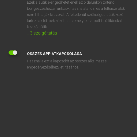
Ezek a sütik elengedhetetlenek az oldalunkon történő
böngészéshez,a funkciók használatához, és a felhasználók
nem tilthatják le azokat. A feltétlenül szükséges sütik közé
Magay Tamás
tartoznak többek között a személyre szabott beállításokat
MAGYAR−ANGOL SZÓTÁR
kezelő sütik.
↓
3
szolgáltatás
Kapcsolódó anyagok
jóval
ÖSSZES APP ÁTKAPCSOLÁSA
jóvátehetetlen
Használja ezt a kapcsolót az összes alkalmazás
jóvátesz
engedélyezéséhez/letiltásához.
jóvátétel
jóvátétel-fizetés
jóvérű
joviális
jovialitás
jóvoltából