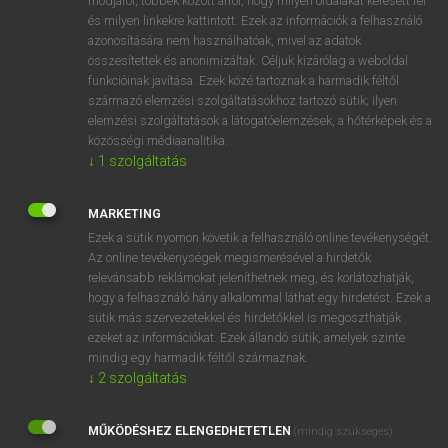
módjáról, többek között arról, hogy milyen oldalakat keresett fel
és milyen linkekre kattintott. Ezek az információk a felhasználó
VAN ELŐFIZETÉSED?
azonosítására nem használhatóak, mivel az adatok
összesítettek és anonimizáltak. Céljuk kizárólag a weboldal
Van előfizetésem a teljes szócikk megtekintéséhez.
funkcióinak javítása. Ezek közé tartoznak a harmadik féltől
származó elemzési szolgáltatásokhoz tartozó sütik; ilyen
BELÉPÉS
elemzési szolgáltatások a látogatóelemzések, a hőtérképek és a
közösségi médiaanalitika.
↓
1
szolgáltatás
MARKETING
Ezek a sütik nyomon követik a felhasználó online tevékenységét.
Az online tevékenységek megismerésével a hirdetők
NINCS ELŐFIZETÉSED?
relevánsabb reklámokat jeleníthetnek meg, és korlátozhatják,
Nincs regisztrációm és előfizetésem. A szótár 2 órás,
hogy a felhasználó hány alkalommal láthat egy hirdetést. Ezek a
díjmentes próbaverziójának elindításához regisztrálok és
sütik más szervezetekkel és hirdetőkkel is megoszthatják
belépek
.
ezeket az információkat. Ezek állandó sütik, amelyek szinte
mindig egy harmadik féltől származnak.
↓
2
szolgáltatás
REGISZTRÁCIÓ
MŰKÖDÉSHEZ ELENGEDHETETLEN
(mindig szükséges)