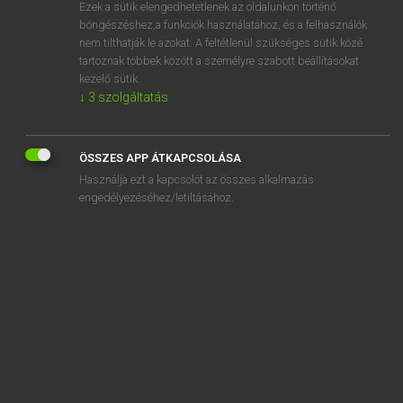
Ezek a sütik elengedhetetlenek az oldalunkon történő
böngészéshez,a funkciók használatához, és a felhasználók
nem tilthatják le azokat. A feltétlenül szükséges sütik közé
Magay Tamás
tartoznak többek között a személyre szabott beállításokat
MAGYAR−ANGOL SZÓTÁR
kezelő sütik.
↓
3
szolgáltatás
Kapcsolódó anyagok
hósapka
ÖSSZES APP ÁTKAPCSOLÁSA
hospice
Használja ezt a kapcsolót az összes alkalmazás
hospitál
engedélyezéséhez/letiltásához.
hospitálás
hószállingózás
hószemüveg
hoszpisz
hossz
hosszában