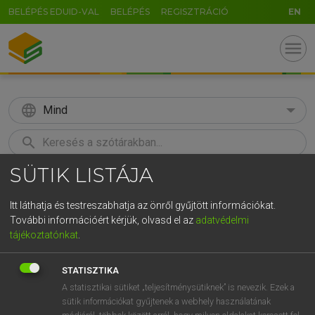
BELÉPÉS EDUID-VAL
BELÉPÉS
REGISZTRÁCIÓ
EN
menu
language
Mind
search
SÜTIK LISTÁJA
GR
KERESÉS
5
6
7
8
9
ö
ü
ó
Itt láthatja és testreszabhatja az önről gyűjtött információkat.
További információért kérjük, olvasd el az
adatvédelmi
r
t
z
u
i
o
p
ő
ú
MAGAY TAMÁS
tájékoztatónkat
.
Magyar−angol szótár
g
h
j
k
l
é
á
ű
Ω
STATISZTIKA
v
b
n
m
,
.
-
AltGr
A statisztikai sütiket „teljesítménysütiknek” is nevezik. Ezek a
sütik információkat gyűjtenek a webhely használatának