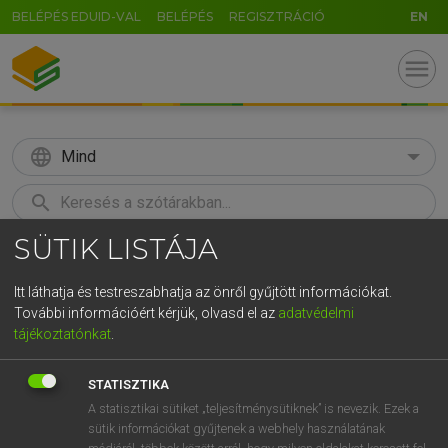
BELÉPÉS EDUID-VAL
BELÉPÉS
REGISZTRÁCIÓ
EN
menu
language
Mind
search
SÜTIK LISTÁJA
GR
KERESÉS
5
6
7
8
9
ö
ü
ó
Itt láthatja és testreszabhatja az önről gyűjtött információkat.
További információért kérjük, olvasd el az
adatvédelmi
r
t
z
u
i
o
p
ő
ú
MAGAY TAMÁS
tájékoztatónkat
.
Magyar−angol szótár
g
h
j
k
l
é
á
ű
Ω
STATISZTIKA
v
b
n
m
,
.
-
AltGr
A statisztikai sütiket „teljesítménysütiknek” is nevezik. Ezek a
sütik információkat gyűjtenek a webhely használatának