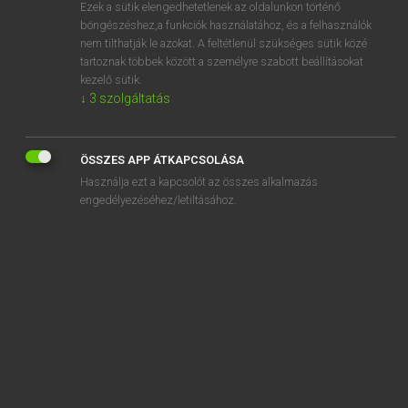
Ezek a sütik elengedhetetlenek az oldalunkon történő
böngészéshez,a funkciók használatához, és a felhasználók
nem tilthatják le azokat. A feltétlenül szükséges sütik közé
Magay Tamás
tartoznak többek között a személyre szabott beállításokat
MAGYAR−ANGOL SZÓTÁR
kezelő sütik.
↓
3
szolgáltatás
Kapcsolódó anyagok
bevándorlási
ÖSSZES APP ÁTKAPCSOLÁSA
bevándorló
Használja ezt a kapcsolót az összes alkalmazás
bevándorol
engedélyezéséhez/letiltásához.
bevár
bevarr
bevasal
bevásárlás
bevásárlókocsi
bevásárlókosár