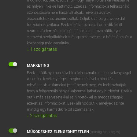
módjáról, többek között arról, hogy milyen oldalakat keresett fel
és milyen linkekre kattintott. Ezek az információk a felhasználó
VAN ELŐFIZETÉSED?
azonosítására nem használhatóak, mivel az adatok
összesítettek és anonimizáltak. Céljuk kizárólag a weboldal
Van előfizetésem a teljes szócikk megtekintéséhez.
funkcióinak javítása. Ezek közé tartoznak a harmadik féltől
származó elemzési szolgáltatásokhoz tartozó sütik; ilyen
BELÉPÉS
elemzési szolgáltatások a látogatóelemzések, a hőtérképek és a
közösségi médiaanalitika.
↓
1
szolgáltatás
MARKETING
Ezek a sütik nyomon követik a felhasználó online tevékenységét.
Az online tevékenységek megismerésével a hirdetők
NINCS ELŐFIZETÉSED?
relevánsabb reklámokat jeleníthetnek meg, és korlátozhatják,
Nincs regisztrációm és előfizetésem. A szótár 2 órás,
hogy a felhasználó hány alkalommal láthat egy hirdetést. Ezek a
díjmentes próbaverziójának elindításához regisztrálok és
sütik más szervezetekkel és hirdetőkkel is megoszthatják
belépek
.
ezeket az információkat. Ezek állandó sütik, amelyek szinte
mindig egy harmadik féltől származnak.
↓
2
szolgáltatás
REGISZTRÁCIÓ
MŰKÖDÉSHEZ ELENGEDHETETLEN
(mindig szükséges)