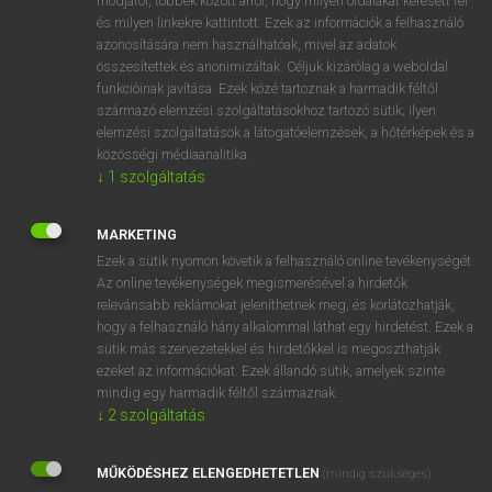
módjáról, többek között arról, hogy milyen oldalakat keresett fel
és milyen linkekre kattintott. Ezek az információk a felhasználó
VAN ELŐFIZETÉSED?
azonosítására nem használhatóak, mivel az adatok
összesítettek és anonimizáltak. Céljuk kizárólag a weboldal
Van előfizetésem a teljes szócikk megtekintéséhez.
funkcióinak javítása. Ezek közé tartoznak a harmadik féltől
származó elemzési szolgáltatásokhoz tartozó sütik; ilyen
BELÉPÉS
elemzési szolgáltatások a látogatóelemzések, a hőtérképek és a
közösségi médiaanalitika.
↓
1
szolgáltatás
MARKETING
Ezek a sütik nyomon követik a felhasználó online tevékenységét.
Az online tevékenységek megismerésével a hirdetők
NINCS ELŐFIZETÉSED?
relevánsabb reklámokat jeleníthetnek meg, és korlátozhatják,
Nincs regisztrációm és előfizetésem. A szótár 2 órás,
hogy a felhasználó hány alkalommal láthat egy hirdetést. Ezek a
díjmentes próbaverziójának elindításához regisztrálok és
sütik más szervezetekkel és hirdetőkkel is megoszthatják
belépek
.
ezeket az információkat. Ezek állandó sütik, amelyek szinte
mindig egy harmadik féltől származnak.
↓
2
szolgáltatás
REGISZTRÁCIÓ
MŰKÖDÉSHEZ ELENGEDHETETLEN
(mindig szükséges)