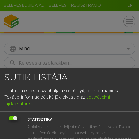
BELÉPÉS EDUID-VAL
BELÉPÉS
REGISZTRÁCIÓ
EN
menu
language
Mind
search
SÜTIK LISTÁJA
GR
KERESÉS
5
6
7
8
9
ö
ü
ó
Itt láthatja és testreszabhatja az önről gyűjtött információkat.
További információért kérjük, olvasd el az
adatvédelmi
r
t
z
u
i
o
p
ő
ú
MAGAY TAMÁS
tájékoztatónkat
.
Magyar−angol szótár
g
h
j
k
l
é
á
ű
Ω
STATISZTIKA
v
b
n
m
,
.
-
AltGr
A statisztikai sütiket „teljesítménysütiknek” is nevezik. Ezek a
sütik információkat gyűjtenek a webhely használatának