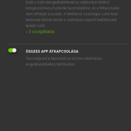
Ezek a sütik elengedhetetlenek az oldalunkon történő
böngészéshez,a funkciók használatához, és a felhasználók
nem tilthatják le azokat. A feltétlenül szükséges sütik közé
Magay Tamás
tartoznak többek között a személyre szabott beállításokat
MAGYAR−ANGOL SZÓTÁR
kezelő sütik.
↓
3
szolgáltatás
Kapcsolódó anyagok
vontatógőzös
ÖSSZES APP ÁTKAPCSOLÁSA
vontatókötél
Használja ezt a kapcsolót az összes alkalmazás
vontatott
engedélyezéséhez/letiltásához.
vontcsövű
vonul
vonulás
vonulat
vonz
vonzalom