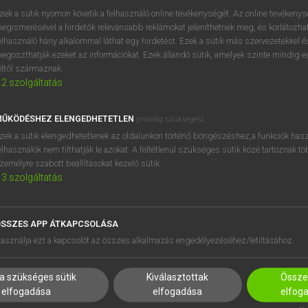
próbaverziójának elindítás
zek a sütik nyomon követik a felhasználó online tevékenységét. Az online tevékeny
BELÉPÉS
regisztrálok és
belépek
.
egismerésével a hirdetők relevánsabb reklámokat jeleníthetnek meg, és korlátozhat
elhasználó hány alkalommal láthat egy hirdetést. Ezek a sütik más szervezetekkel és
egoszthatják ezeket az információkat. Ezek állandó sütik, amelyek szinte mindig 
REGISZTRÁCIÓ
éltől származnak.
2
szolgáltatás
ŰKÖDÉSHEZ ELENGEDHETETLEN
(mindig szükséges)
zek a sütik elengedhetetlenek az oldalunkon történő böngészéshez,a funkciók hasz
elhasználók nem tilthatják le azokat. A feltétlenül szükséges sütik közé tartoznak t
zemélyre szabott beállításokat kezelő sütik.
3
szolgáltatás
SSZES APP ÁTKAPCSOLÁSA
HASZNÁLÓKNAK
SÚGÓ
asználja ezt a kapcsolót az összes alkalmazás engedélyezéséhez/letiltásához.
K
RÓLUNK
NTÉZMÉNYEKNEK
ELÉRHETŐSÉG
a szükséges sütik
Kiválasztottak
Összes
MEGOLDÁSOK
SÜTI BEÁLLÍTÁSOK
elfogadása
elfogadása
elfog