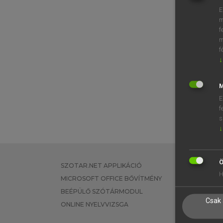
E
m
f
m
f
↓
M
E
f
s
↓
Ö
SZOTAR.NET APPLIKÁCIÓ
EGYÉNI FEL
H
MICROSOFT OFFICE BŐVÍTMÉNY
TANULÓKNA
BEÉPÜLŐ SZÓTÁRMODUL
OKTATÁSI I
Csak 
ONLINE NYELVVIZSGA
VÁLLALATI 