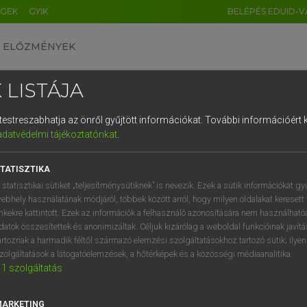
ÉGEK
GYIK
BELÉPÉS EDUID-V
ELŐZMÉNYEK
 LISTÁJA
és testreszabhatja az önről gyűjtött információkat.
További információért k
HU
DE
CN
FR
ES
IT
NL
RU
GR
adatvédelmi tájékoztatónkat
.
Y TAMÁS
1
2
3
4
5
6
7
8
9
ar−angol szótár
TATISZTIKA
q
w
e
r
t
z
u
i
 statisztikai sütiket „teljesítménysütiknek” is nevezik. Ezek a sütik információkat gy
ebhely használatának módjáról, többek között arról, hogy milyen oldalakat keresett 
a
s
d
f
g
h
j
k
l
é
inkekre kattintott. Ezek az információk a felhasználó azonosítására nem használható
datok összesítettek és anonimizáltak. Céljuk kizárólag a weboldal funkcióinak javít
í
y
x
c
v
b
n
m
,
.
artoznak a harmadik féltől származó elemzési szolgáltatásokhoz tartozó sütik; ilye
zolgáltatások a látogatóelemzések, a hőtérképek és a közösségi médiaanalitika.
VAN ELŐFIZETÉSED?
NINCS ELŐFIZETÉSED
1
szolgáltatás
előfizetésem a teljes szócikk
Nincs regisztrációm és előfiz
megtekintéséhez.
A szótár 2 órás, díjmente
MARKETING