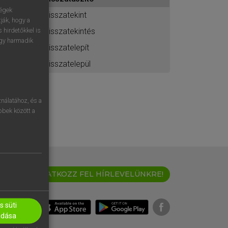
ához
ségek
visszatekint
ják, hogy a
visszatekintés
 hirdetőkkel is
egy harmadik
visszatelepít
visszatelepül
nálatához, és a
öbbek között a
IRATKOZZ FEL HÍRLEVELÜNKRE!
 süti
adása