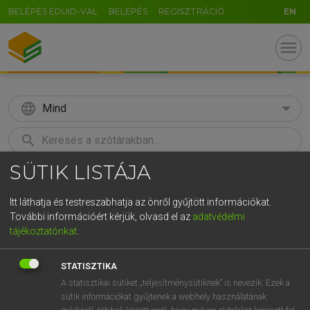
BELÉPÉS EDUID-VAL
BELÉPÉS
REGISZTRÁCIÓ
EN
menu
language
Mind
search
SÜTIK LISTÁJA
GR
KERESÉS
5
6
7
8
9
ö
ü
ó
Itt láthatja és testreszabhatja az önről gyűjtött információkat.
További információért kérjük, olvasd el az
adatvédelmi
r
t
z
u
i
o
p
ő
ú
MAGAY TAMÁS
tájékoztatónkat
.
Magyar−angol szótár
g
h
j
k
l
é
á
ű
Ω
STATISZTIKA
v
b
n
m
,
.
-
AltGr
A statisztikai sütiket „teljesítménysütiknek” is nevezik. Ezek a
sütik információkat gyűjtenek a webhely használatának