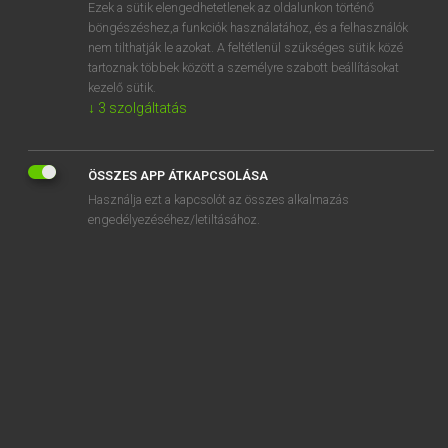
Ezek a sütik elengedhetetlenek az oldalunkon történő
böngészéshez,a funkciók használatához, és a felhasználók
nem tilthatják le azokat. A feltétlenül szükséges sütik közé
Magay Tamás
tartoznak többek között a személyre szabott beállításokat
MAGYAR−ANGOL SZÓTÁR
kezelő sütik.
↓
3
szolgáltatás
Kapcsolódó anyagok
villanyrezsó
ÖSSZES APP ÁTKAPCSOLÁSA
villanyszámla
Használja ezt a kapcsolót az összes alkalmazás
villanyszerelő
engedélyezéséhez/letiltásához.
villanytakaró
villanytűzhely
villanyvasaló
villanyvezeték
villanyvilágítás
villanyvonat