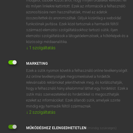
módjáról, többek között arról, hogy milyen oldalakat keresett fel
és milyen linkekre kattintott. Ezek az információk a felhasználó
VAN ELŐFIZETÉSED?
azonosítására nem használhatóak, mivel az adatok
összesítettek és anonimizáltak. Céljuk kizárólag a weboldal
Van előfizetésem a teljes szócikk megtekintéséhez.
funkcióinak javítása. Ezek közé tartoznak a harmadik féltől
származó elemzési szolgáltatásokhoz tartozó sütik; ilyen
BELÉPÉS
elemzési szolgáltatások a látogatóelemzések, a hőtérképek és a
közösségi médiaanalitika.
↓
1
szolgáltatás
MARKETING
Ezek a sütik nyomon követik a felhasználó online tevékenységét.
Az online tevékenységek megismerésével a hirdetők
NINCS ELŐFIZETÉSED?
relevánsabb reklámokat jeleníthetnek meg, és korlátozhatják,
Nincs regisztrációm és előfizetésem. A szótár 2 órás,
hogy a felhasználó hány alkalommal láthat egy hirdetést. Ezek a
díjmentes próbaverziójának elindításához regisztrálok és
sütik más szervezetekkel és hirdetőkkel is megoszthatják
belépek
.
ezeket az információkat. Ezek állandó sütik, amelyek szinte
mindig egy harmadik féltől származnak.
↓
2
szolgáltatás
REGISZTRÁCIÓ
MŰKÖDÉSHEZ ELENGEDHETETLEN
(mindig szükséges)