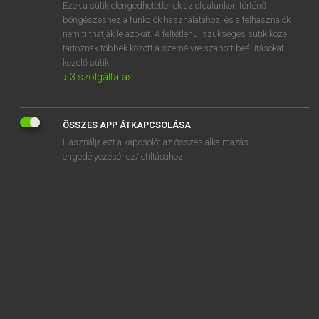
Ezek a sütik elengedhetetlenek az oldalunkon történő
böngészéshez,a funkciók használatához, és a felhasználók
nem tilthatják le azokat. A feltétlenül szükséges sütik közé
Magay Tamás
tartoznak többek között a személyre szabott beállításokat
MAGYAR−ANGOL SZÓTÁR
kezelő sütik.
↓
3
szolgáltatás
Kapcsolódó anyagok
vezetéknév
ÖSSZES APP ÁTKAPCSOLÁSA
vezetés
Használja ezt a kapcsolót az összes alkalmazás
vezetéstechnika
engedélyezéséhez/letiltásához.
vezetett
vezető
vezetőedző
vezetőfülke
vezetői
vezetőképes