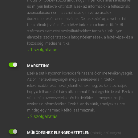
módjáról, többek között arról, hogy milyen oldalakat keresett fel
és milyen linkekre kattintott. Ezek az információk a felhasználó
VAN ELŐFIZETÉSED?
azonosítására nem használhatóak, mivel az adatok
összesítettek és anonimizáltak. Céljuk kizárólag a weboldal
Van előfizetésem a teljes szócikk megtekintéséhez.
funkcióinak javítása. Ezek közé tartoznak a harmadik féltől
származó elemzési szolgáltatásokhoz tartozó sütik; ilyen
BELÉPÉS
elemzési szolgáltatások a látogatóelemzések, a hőtérképek és a
közösségi médiaanalitika.
↓
1
szolgáltatás
MARKETING
Ezek a sütik nyomon követik a felhasználó online tevékenységét.
Az online tevékenységek megismerésével a hirdetők
NINCS ELŐFIZETÉSED?
relevánsabb reklámokat jeleníthetnek meg, és korlátozhatják,
Nincs regisztrációm és előfizetésem. A szótár 2 órás,
hogy a felhasználó hány alkalommal láthat egy hirdetést. Ezek a
díjmentes próbaverziójának elindításához regisztrálok és
sütik más szervezetekkel és hirdetőkkel is megoszthatják
belépek
.
ezeket az információkat. Ezek állandó sütik, amelyek szinte
mindig egy harmadik féltől származnak.
↓
2
szolgáltatás
REGISZTRÁCIÓ
MŰKÖDÉSHEZ ELENGEDHETETLEN
(mindig szükséges)