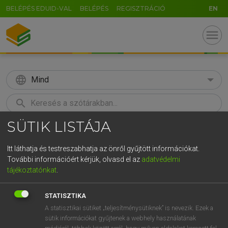
BELÉPÉS EDUID-VAL
BELÉPÉS
REGISZTRÁCIÓ
EN
menu
language
Mind
search
SÜTIK LISTÁJA
GR
KERESÉS
5
6
7
8
9
ö
ü
ó
Itt láthatja és testreszabhatja az önről gyűjtött információkat.
További információért kérjük, olvasd el az
adatvédelmi
r
t
z
u
i
o
p
ő
ú
MAGAY TAMÁS
tájékoztatónkat
.
Magyar−angol szótár
g
h
j
k
l
é
á
ű
Ω
STATISZTIKA
v
b
n
m
,
.
-
AltGr
A statisztikai sütiket „teljesítménysütiknek” is nevezik. Ezek a
sütik információkat gyűjtenek a webhely használatának