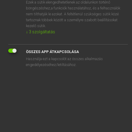
Ezek a sütik elengedhetetlenek az oldalunkon történő
böngészéshez,a funkciók használatához, és a felhasználók
nem tilthatják le azokat. A feltétlenül szükséges sütik közé
Magay Tamás
tartoznak többek között a személyre szabott beállításokat
MAGYAR−ANGOL SZÓTÁR
kezelő sütik.
↓
3
szolgáltatás
Kapcsolódó anyagok
vendégágy
ÖSSZES APP ÁTKAPCSOLÁSA
vendégbarátság
Használja ezt a kapcsolót az összes alkalmazás
vendégcsapat
engedélyezéséhez/letiltásához.
vendégéjszaka
vendégeskedés
vendégeskedik
vendégfogadó
vendéghallgató
vendégjáték