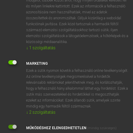
módjáról, többek között arról, hogy milyen oldalakat keresett fel
és milyen linkekre kattintott. Ezek az információk a felhasználó
VAN ELŐFIZETÉSED?
azonosítására nem használhatóak, mivel az adatok
összesítettek és anonimizáltak. Céljuk kizárólag a weboldal
Van előfizetésem a teljes szócikk megtekintéséhez.
funkcióinak javítása. Ezek közé tartoznak a harmadik féltől
származó elemzési szolgáltatásokhoz tartozó sütik; ilyen
BELÉPÉS
elemzési szolgáltatások a látogatóelemzések, a hőtérképek és a
közösségi médiaanalitika.
↓
1
szolgáltatás
MARKETING
Ezek a sütik nyomon követik a felhasználó online tevékenységét.
Az online tevékenységek megismerésével a hirdetők
NINCS ELŐFIZETÉSED?
relevánsabb reklámokat jeleníthetnek meg, és korlátozhatják,
Nincs regisztrációm és előfizetésem. A szótár 2 órás,
hogy a felhasználó hány alkalommal láthat egy hirdetést. Ezek a
díjmentes próbaverziójának elindításához regisztrálok és
sütik más szervezetekkel és hirdetőkkel is megoszthatják
belépek
.
ezeket az információkat. Ezek állandó sütik, amelyek szinte
mindig egy harmadik féltől származnak.
↓
2
szolgáltatás
REGISZTRÁCIÓ
MŰKÖDÉSHEZ ELENGEDHETETLEN
(mindig szükséges)