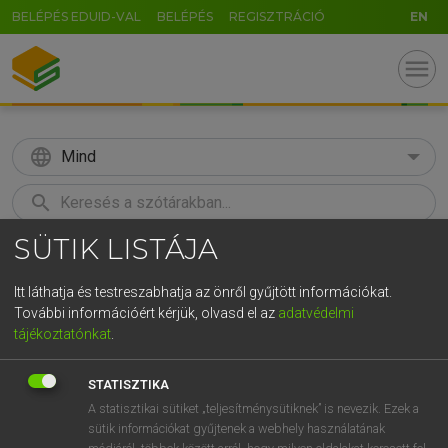
BELÉPÉS EDUID-VAL
BELÉPÉS
REGISZTRÁCIÓ
EN
menu
language
Mind
search
SÜTIK LISTÁJA
GR
KERESÉS
5
6
7
8
9
ö
ü
ó
Itt láthatja és testreszabhatja az önről gyűjtött információkat.
További információért kérjük, olvasd el az
adatvédelmi
r
t
z
u
i
o
p
ő
ú
MAGAY TAMÁS
tájékoztatónkat
.
Magyar−angol szótár
g
h
j
k
l
é
á
ű
Ω
STATISZTIKA
v
b
n
m
,
.
-
AltGr
A statisztikai sütiket „teljesítménysütiknek” is nevezik. Ezek a
sütik információkat gyűjtenek a webhely használatának