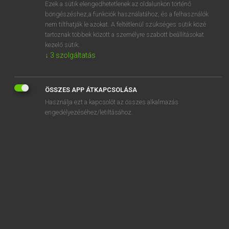
Ezek a sütik elengedhetetlenek az oldalunkon történő
böngészéshez,a funkciók használatához, és a felhasználók
nem tilthatják le azokat. A feltétlenül szükséges sütik közé
Magay Tamás
tartoznak többek között a személyre szabott beállításokat
MAGYAR−ANGOL SZÓTÁR
kezelő sütik.
↓
3
szolgáltatás
Kapcsolódó anyagok
üszög
ÖSSZES APP ÁTKAPCSOLÁSA
üszögös
Használja ezt a kapcsolót az összes alkalmazás
üszök
engedélyezéséhez/letiltásához.
üt
üteg
ütegparancsnok
ütem
ütemes
ütemesen