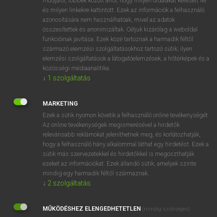
módjáról, többek között arról, hogy milyen oldalakat keresett fel
és milyen linkekre kattintott. Ezek az információk a felhasználó
VAN ELŐFIZETÉSED?
azonosítására nem használhatóak, mivel az adatok
összesítettek és anonimizáltak. Céljuk kizárólag a weboldal
Van előfizetésem a teljes szócikk megtekintéséhez.
funkcióinak javítása. Ezek közé tartoznak a harmadik féltől
származó elemzési szolgáltatásokhoz tartozó sütik; ilyen
BELÉPÉS
elemzési szolgáltatások a látogatóelemzések, a hőtérképek és a
közösségi médiaanalitika.
↓
1
szolgáltatás
MARKETING
Ezek a sütik nyomon követik a felhasználó online tevékenységét.
Az online tevékenységek megismerésével a hirdetők
NINCS ELŐFIZETÉSED?
relevánsabb reklámokat jeleníthetnek meg, és korlátozhatják,
Nincs regisztrációm és előfizetésem. A szótár 2 órás,
hogy a felhasználó hány alkalommal láthat egy hirdetést. Ezek a
díjmentes próbaverziójának elindításához regisztrálok és
sütik más szervezetekkel és hirdetőkkel is megoszthatják
belépek
.
ezeket az információkat. Ezek állandó sütik, amelyek szinte
mindig egy harmadik féltől származnak.
↓
2
szolgáltatás
REGISZTRÁCIÓ
MŰKÖDÉSHEZ ELENGEDHETETLEN
(mindig szükséges)