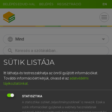
BELÉPÉS EDUID-VAL
BELÉPÉS
REGISZTRÁCIÓ
EN
menu
language
Mind
search
SÜTIK LISTÁJA
GR
KERESÉS
5
6
7
8
9
ö
ü
ó
Itt láthatja és testreszabhatja az önről gyűjtött információkat.
További információért kérjük, olvasd el az
adatvédelmi
r
t
z
u
i
o
p
ő
ú
MAGAY TAMÁS
tájékoztatónkat
.
Magyar−angol szótár
g
h
j
k
l
é
á
ű
Ω
STATISZTIKA
v
b
n
m
,
.
-
AltGr
A statisztikai sütiket „teljesítménysütiknek” is nevezik. Ezek a
sütik információkat gyűjtenek a webhely használatának