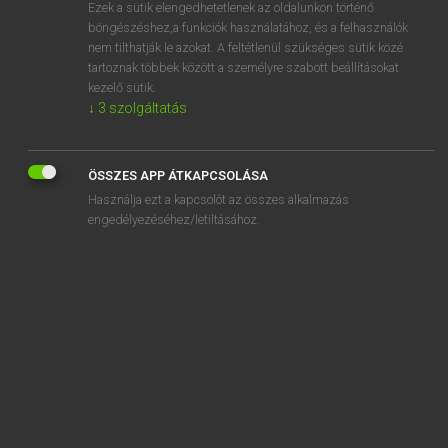
Ezek a sütik elengedhetetlenek az oldalunkon történő
böngészéshez,a funkciók használatához, és a felhasználók
nem tilthatják le azokat. A feltétlenül szükséges sütik közé
Magay Tamás
tartoznak többek között a személyre szabott beállításokat
MAGYAR−ANGOL SZÓTÁR
kezelő sütik.
↓
3
szolgáltatás
Kapcsolódó anyagok
újólag
ÖSSZES APP ÁTKAPCSOLÁSA
újonc
Használja ezt a kapcsolót az összes alkalmazás
újoncoz
engedélyezéséhez/letiltásához.
újonnan
újra
újraegyesítés
újraegyesülés
újraéleszt
újraélesztés