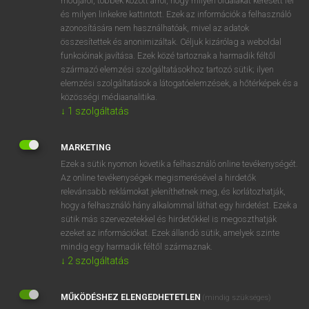
módjáról, többek között arról, hogy milyen oldalakat keresett fel
és milyen linkekre kattintott. Ezek az információk a felhasználó
VAN ELŐFIZETÉSED?
azonosítására nem használhatóak, mivel az adatok
összesítettek és anonimizáltak. Céljuk kizárólag a weboldal
Van előfizetésem a teljes szócikk megtekintéséhez.
funkcióinak javítása. Ezek közé tartoznak a harmadik féltől
származó elemzési szolgáltatásokhoz tartozó sütik; ilyen
BELÉPÉS
elemzési szolgáltatások a látogatóelemzések, a hőtérképek és a
közösségi médiaanalitika.
↓
1
szolgáltatás
MARKETING
Ezek a sütik nyomon követik a felhasználó online tevékenységét.
Az online tevékenységek megismerésével a hirdetők
NINCS ELŐFIZETÉSED?
relevánsabb reklámokat jeleníthetnek meg, és korlátozhatják,
Nincs regisztrációm és előfizetésem. A szótár 2 órás,
hogy a felhasználó hány alkalommal láthat egy hirdetést. Ezek a
díjmentes próbaverziójának elindításához regisztrálok és
sütik más szervezetekkel és hirdetőkkel is megoszthatják
belépek
.
ezeket az információkat. Ezek állandó sütik, amelyek szinte
mindig egy harmadik féltől származnak.
↓
2
szolgáltatás
REGISZTRÁCIÓ
MŰKÖDÉSHEZ ELENGEDHETETLEN
(mindig szükséges)