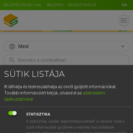
BELÉPÉS EDUID-VAL
BELÉPÉS
REGISZTRÁCIÓ
EN
menu
language
Mind
search
SÜTIK LISTÁJA
GR
KERESÉS
5
6
7
8
9
ö
ü
ó
Itt láthatja és testreszabhatja az önről gyűjtött információkat.
További információért kérjük, olvasd el az
adatvédelmi
r
t
z
u
i
o
p
ő
ú
MAGAY TAMÁS
tájékoztatónkat
.
Magyar−angol szótár
g
h
j
k
l
é
á
ű
Ω
STATISZTIKA
v
b
n
m
,
.
-
AltGr
A statisztikai sütiket „teljesítménysütiknek” is nevezik. Ezek a
sütik információkat gyűjtenek a webhely használatának