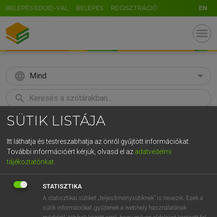
BELÉPÉS EDUID-VAL
BELÉPÉS
REGISZTRÁCIÓ
EN
menu
language
Mind
search
SÜTIK LISTÁJA
GR
KERESÉS
5
6
7
8
9
ö
ü
ó
Itt láthatja és testreszabhatja az önről gyűjtött információkat.
További információért kérjük, olvasd el az
adatvédelmi
r
t
z
u
i
o
p
ő
ú
MAGAY TAMÁS
tájékoztatónkat
.
Magyar−angol szótár
g
h
j
k
l
é
á
ű
Ω
STATISZTIKA
v
b
n
m
,
.
-
AltGr
A statisztikai sütiket „teljesítménysütiknek” is nevezik. Ezek a
sütik információkat gyűjtenek a webhely használatának