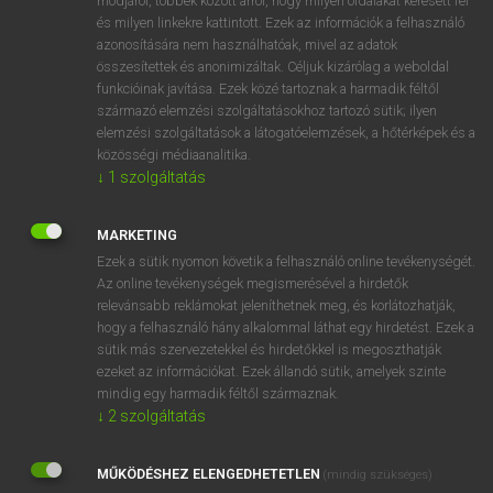
módjáról, többek között arról, hogy milyen oldalakat keresett fel
és milyen linkekre kattintott. Ezek az információk a felhasználó
VAN ELŐFIZETÉSED?
azonosítására nem használhatóak, mivel az adatok
összesítettek és anonimizáltak. Céljuk kizárólag a weboldal
Van előfizetésem a teljes szócikk megtekintéséhez.
funkcióinak javítása. Ezek közé tartoznak a harmadik féltől
származó elemzési szolgáltatásokhoz tartozó sütik; ilyen
BELÉPÉS
elemzési szolgáltatások a látogatóelemzések, a hőtérképek és a
közösségi médiaanalitika.
↓
1
szolgáltatás
MARKETING
Ezek a sütik nyomon követik a felhasználó online tevékenységét.
Az online tevékenységek megismerésével a hirdetők
NINCS ELŐFIZETÉSED?
relevánsabb reklámokat jeleníthetnek meg, és korlátozhatják,
Nincs regisztrációm és előfizetésem. A szótár 2 órás,
hogy a felhasználó hány alkalommal láthat egy hirdetést. Ezek a
díjmentes próbaverziójának elindításához regisztrálok és
sütik más szervezetekkel és hirdetőkkel is megoszthatják
belépek
.
ezeket az információkat. Ezek állandó sütik, amelyek szinte
mindig egy harmadik féltől származnak.
↓
2
szolgáltatás
REGISZTRÁCIÓ
MŰKÖDÉSHEZ ELENGEDHETETLEN
(mindig szükséges)