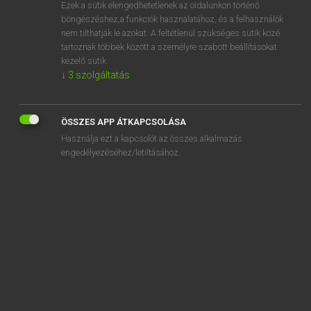
Ezek a sütik elengedhetetlenek az oldalunkon történő
böngészéshez,a funkciók használatához, és a felhasználók
nem tilthatják le azokat. A feltétlenül szükséges sütik közé
Magay Tamás
tartoznak többek között a személyre szabott beállításokat
MAGYAR−ANGOL SZÓTÁR
kezelő sütik.
↓
3
szolgáltatás
Kapcsolódó anyagok
tulajdoni
ÖSSZES APP ÁTKAPCSOLÁSA
tulajdonít
Használja ezt a kapcsolót az összes alkalmazás
tulajdonítható
engedélyezéséhez/letiltásához.
tulajdonjog
tulajdonképpen
tulajdonnév
tulajdonos
tulajdonosváltás
tulajdonság