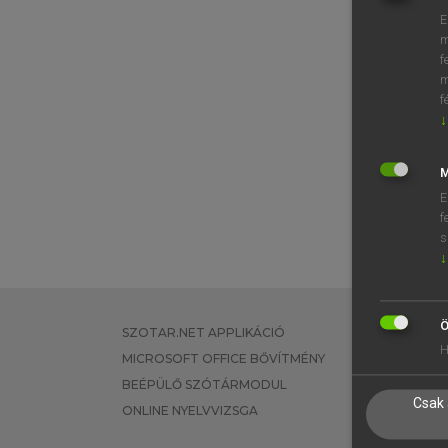
E
m
f
m
f
↓
M
E
f
s
↓
Ö
SZOTAR.NET APPLIKÁCIÓ
EGYÉNI FEL
H
MICROSOFT OFFICE BŐVÍTMÉNY
TANULÓKNA
BEÉPÜLŐ SZÓTÁRMODUL
OKTATÁSI I
Csak 
ONLINE NYELVVIZSGA
VÁLLALATI 