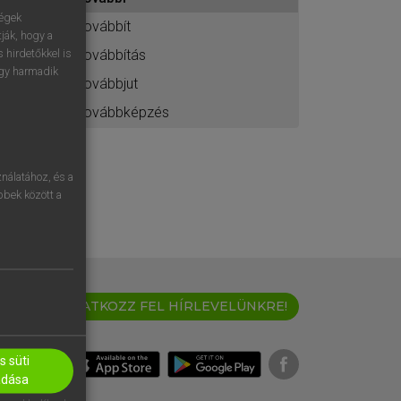
ához
ségek
továbbít
ják, hogy a
továbbítás
 hirdetőkkel is
egy harmadik
továbbjut
továbbképzés
nálatához, és a
öbbek között a
IRATKOZZ FEL HÍRLEVELÜNKRE!
 süti
adása