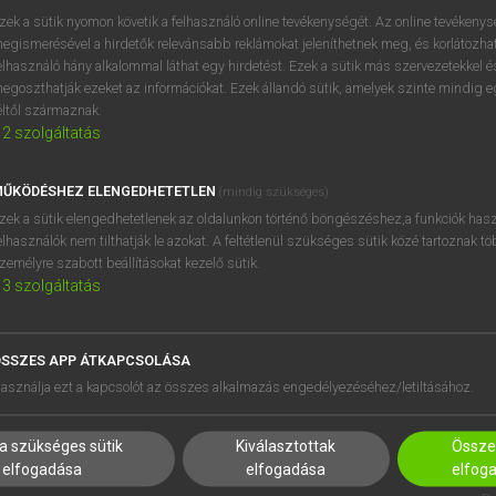
próbaverziójának elindítás
zek a sütik nyomon követik a felhasználó online tevékenységét. Az online tevékeny
BELÉPÉS
regisztrálok és
belépek
.
egismerésével a hirdetők relevánsabb reklámokat jeleníthetnek meg, és korlátozhat
elhasználó hány alkalommal láthat egy hirdetést. Ezek a sütik más szervezetekkel és
egoszthatják ezeket az információkat. Ezek állandó sütik, amelyek szinte mindig 
REGISZTRÁCIÓ
éltől származnak.
2
szolgáltatás
ŰKÖDÉSHEZ ELENGEDHETETLEN
(mindig szükséges)
zek a sütik elengedhetetlenek az oldalunkon történő böngészéshez,a funkciók hasz
elhasználók nem tilthatják le azokat. A feltétlenül szükséges sütik közé tartoznak t
zemélyre szabott beállításokat kezelő sütik.
3
szolgáltatás
SSZES APP ÁTKAPCSOLÁSA
HASZNÁLÓKNAK
SÚGÓ
asználja ezt a kapcsolót az összes alkalmazás engedélyezéséhez/letiltásához.
K
RÓLUNK
NTÉZMÉNYEKNEK
ELÉRHETŐSÉG
a szükséges sütik
Kiválasztottak
Összes
MEGOLDÁSOK
SÜTI BEÁLLÍTÁSOK
elfogadása
elfogadása
elfog