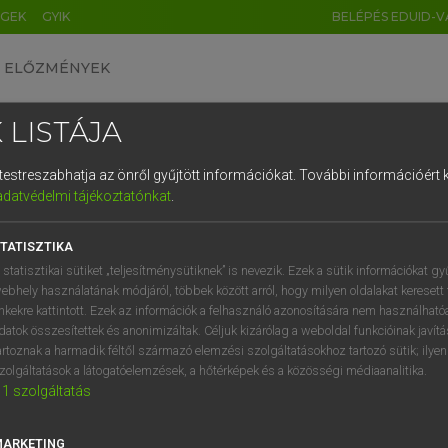
ÉGEK
GYIK
BELÉPÉS EDUID-V
ELŐZMÉNYEK
 LISTÁJA
és testreszabhatja az önről gyűjtött információkat.
További információért k
HU
DE
CN
FR
ES
IT
NL
RU
GR
adatvédelmi tájékoztatónkat
.
Y TAMÁS
1
2
3
4
5
6
7
8
9
ar−angol szótár
TATISZTIKA
q
w
e
r
t
z
u
i
 statisztikai sütiket „teljesítménysütiknek” is nevezik. Ezek a sütik információkat gy
ebhely használatának módjáról, többek között arról, hogy milyen oldalakat keresett 
a
s
d
f
g
h
j
k
l
é
inkekre kattintott. Ezek az információk a felhasználó azonosítására nem használható
datok összesítettek és anonimizáltak. Céljuk kizárólag a weboldal funkcióinak javít
í
y
x
c
v
b
n
m
,
.
artoznak a harmadik féltől származó elemzési szolgáltatásokhoz tartozó sütik; ilye
zolgáltatások a látogatóelemzések, a hőtérképek és a közösségi médiaanalitika.
VAN ELŐFIZETÉSED?
NINCS ELŐFIZETÉSED
1
szolgáltatás
előfizetésem a teljes szócikk
Nincs regisztrációm és előfiz
megtekintéséhez.
A szótár 2 órás, díjmente
MARKETING