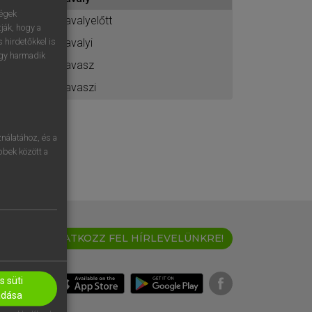
ához
ségek
tavalyelőtt
ják, hogy a
tavalyi
 hirdetőkkel is
egy harmadik
tavasz
tavaszi
nálatához, és a
öbbek között a
IRATKOZZ FEL HÍRLEVELÜNKRE!
 süti
adása