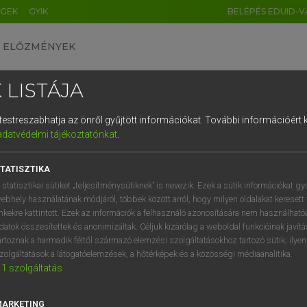
ÉGEK
GYIK
BELÉPÉS EDUID-V
ELŐZMÉNYEK
 LISTÁJA
és testreszabhatja az önről gyűjtött információkat.
További információért k
HU
DE
CN
FR
ES
IT
NL
RU
GR
adatvédelmi tájékoztatónkat
.
Y TAMÁS
1
2
3
4
5
6
7
8
9
ar−angol szótár
TATISZTIKA
q
w
e
r
t
z
u
i
 statisztikai sütiket „teljesítménysütiknek” is nevezik. Ezek a sütik információkat gy
ebhely használatának módjáról, többek között arról, hogy milyen oldalakat keresett 
a
s
d
f
g
h
j
k
l
é
inkekre kattintott. Ezek az információk a felhasználó azonosítására nem használható
datok összesítettek és anonimizáltak. Céljuk kizárólag a weboldal funkcióinak javít
í
y
x
c
v
b
n
m
,
.
artoznak a harmadik féltől származó elemzési szolgáltatásokhoz tartozó sütik; ilye
zolgáltatások a látogatóelemzések, a hőtérképek és a közösségi médiaanalitika.
VAN ELŐFIZETÉSED?
NINCS ELŐFIZETÉSED
1
szolgáltatás
előfizetésem a teljes szócikk
Nincs regisztrációm és előfiz
megtekintéséhez.
A szótár 2 órás, díjmente
MARKETING