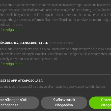
próbaverziójának elindítás
zek a sütik nyomon követik a felhasználó online tevékenységét. Az online tevékeny
BELÉPÉS
regisztrálok és
belépek
.
egismerésével a hirdetők relevánsabb reklámokat jeleníthetnek meg, és korlátozhat
elhasználó hány alkalommal láthat egy hirdetést. Ezek a sütik más szervezetekkel és
egoszthatják ezeket az információkat. Ezek állandó sütik, amelyek szinte mindig 
REGISZTRÁCIÓ
éltől származnak.
2
szolgáltatás
ŰKÖDÉSHEZ ELENGEDHETETLEN
(mindig szükséges)
zek a sütik elengedhetetlenek az oldalunkon történő böngészéshez,a funkciók hasz
elhasználók nem tilthatják le azokat. A feltétlenül szükséges sütik közé tartoznak t
zemélyre szabott beállításokat kezelő sütik.
3
szolgáltatás
SSZES APP ÁTKAPCSOLÁSA
HASZNÁLÓKNAK
SÚGÓ
asználja ezt a kapcsolót az összes alkalmazás engedélyezéséhez/letiltásához.
K
RÓLUNK
NTÉZMÉNYEKNEK
ELÉRHETŐSÉG
a szükséges sütik
Kiválasztottak
Összes
MEGOLDÁSOK
SÜTI BEÁLLÍTÁSOK
elfogadása
elfogadása
elfog