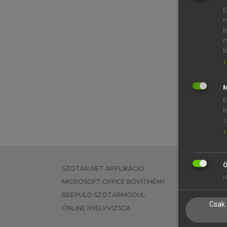
E
m
f
m
f
↓
M
E
f
s
↓
Ö
SZOTAR.NET APPLIKÁCIÓ
EGYÉNI FEL
H
MICROSOFT OFFICE BŐVÍTMÉNY
TANULÓKNA
BEÉPÜLŐ SZÓTÁRMODUL
OKTATÁSI I
Csak 
ONLINE NYELVVIZSGA
VÁLLALATI 