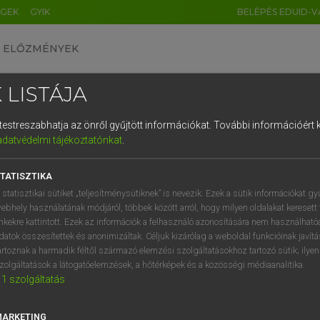
ÉGEK
GYIK
BELÉPÉS EDUID-V
ELŐZMÉNYEK
 LISTÁJA
és testreszabhatja az önről gyűjtött információkat.
További információért k
HU
DE
CN
FR
ES
IT
NL
RU
GR
adatvédelmi tájékoztatónkat
.
Y TAMÁS
1
2
3
4
5
6
7
8
9
ar−angol szótár
TATISZTIKA
q
w
e
r
t
z
u
i
 statisztikai sütiket „teljesítménysütiknek” is nevezik. Ezek a sütik információkat gy
ebhely használatának módjáról, többek között arról, hogy milyen oldalakat keresett 
a
s
d
f
g
h
j
k
l
é
inkekre kattintott. Ezek az információk a felhasználó azonosítására nem használható
datok összesítettek és anonimizáltak. Céljuk kizárólag a weboldal funkcióinak javít
í
y
x
c
v
b
n
m
,
.
artoznak a harmadik féltől származó elemzési szolgáltatásokhoz tartozó sütik; ilye
zolgáltatások a látogatóelemzések, a hőtérképek és a közösségi médiaanalitika.
VAN ELŐFIZETÉSED?
NINCS ELŐFIZETÉSED
1
szolgáltatás
előfizetésem a teljes szócikk
Nincs regisztrációm és előfiz
megtekintéséhez.
A szótár 2 órás, díjmente
MARKETING