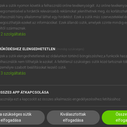
próbaverziójának elindítás
zek a sütik nyomon követik a felhasználó online tevékenységét. Az online tevékeny
BELÉPÉS
regisztrálok és
belépek
.
egismerésével a hirdetők relevánsabb reklámokat jeleníthetnek meg, és korlátozhat
elhasználó hány alkalommal láthat egy hirdetést. Ezek a sütik más szervezetekkel és
egoszthatják ezeket az információkat. Ezek állandó sütik, amelyek szinte mindig 
REGISZTRÁCIÓ
éltől származnak.
2
szolgáltatás
ŰKÖDÉSHEZ ELENGEDHETETLEN
(mindig szükséges)
zek a sütik elengedhetetlenek az oldalunkon történő böngészéshez,a funkciók hasz
elhasználók nem tilthatják le azokat. A feltétlenül szükséges sütik közé tartoznak t
zemélyre szabott beállításokat kezelő sütik.
3
szolgáltatás
SSZES APP ÁTKAPCSOLÁSA
HASZNÁLÓKNAK
SÚGÓ
asználja ezt a kapcsolót az összes alkalmazás engedélyezéséhez/letiltásához.
K
RÓLUNK
NTÉZMÉNYEKNEK
ELÉRHETŐSÉG
a szükséges sütik
Kiválasztottak
Összes
MEGOLDÁSOK
SÜTI BEÁLLÍTÁSOK
elfogadása
elfogadása
elfog