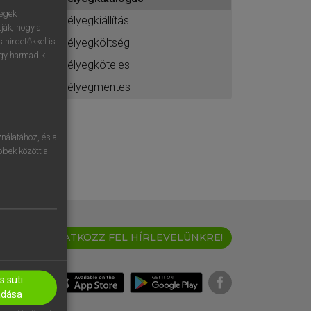
ához
ségek
bélyegkiállítás
ják, hogy a
bélyegköltség
 hirdetőkkel is
egy harmadik
bélyegköteles
bélyegmentes
nálatához, és a
öbbek között a
IRATKOZZ FEL HÍRLEVELÜNKRE!
 süti
adása