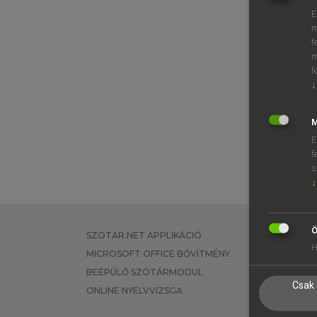
E
m
f
m
f
↓
M
E
f
s
↓
Ö
SZOTAR.NET APPLIKÁCIÓ
EGYÉNI FEL
H
MICROSOFT OFFICE BŐVÍTMÉNY
TANULÓKNA
BEÉPÜLŐ SZÓTÁRMODUL
OKTATÁSI I
Csak 
ONLINE NYELVVIZSGA
VÁLLALATI 