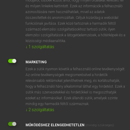
módjáról, többek között arról, hogy milyen oldalakat keresett fel
és milyen linkekre kattintott. Ezek az információk a felhasználó
VAN ELŐFIZETÉSED?
azonosítására nem használhatóak, mivel az adatok
összesítettek és anonimizáltak. Céljuk kizárólag a weboldal
Van előfizetésem a teljes szócikk megtekintéséhez.
funkcióinak javítása. Ezek közé tartoznak a harmadik féltől
származó elemzési szolgáltatásokhoz tartozó sütik; ilyen
BELÉPÉS
elemzési szolgáltatások a látogatóelemzések, a hőtérképek és a
közösségi médiaanalitika.
↓
1
szolgáltatás
MARKETING
Ezek a sütik nyomon követik a felhasználó online tevékenységét.
Az online tevékenységek megismerésével a hirdetők
NINCS ELŐFIZETÉSED?
relevánsabb reklámokat jeleníthetnek meg, és korlátozhatják,
Nincs regisztrációm és előfizetésem. A szótár 2 órás,
hogy a felhasználó hány alkalommal láthat egy hirdetést. Ezek a
díjmentes próbaverziójának elindításához regisztrálok és
sütik más szervezetekkel és hirdetőkkel is megoszthatják
belépek
.
ezeket az információkat. Ezek állandó sütik, amelyek szinte
mindig egy harmadik féltől származnak.
↓
2
szolgáltatás
REGISZTRÁCIÓ
MŰKÖDÉSHEZ ELENGEDHETETLEN
(mindig szükséges)