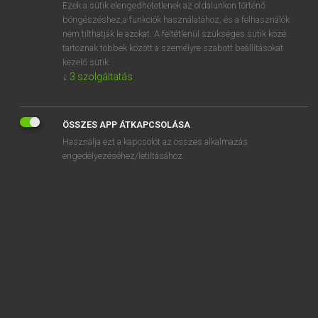
Ezek a sütik elengedhetetlenek az oldalunkon történő
böngészéshez,a funkciók használatához, és a felhasználók
nem tilthatják le azokat. A feltétlenül szükséges sütik közé
Magay Tamás
tartoznak többek között a személyre szabott beállításokat
MAGYAR−ANGOL SZÓTÁR
kezelő sütik.
↓
3
szolgáltatás
Kapcsolódó anyagok
talpalávaló
ÖSSZES APP ÁTKAPCSOLÁSA
talpalló
Használja ezt a kapcsolót az összes alkalmazás
talpas
engedélyezéséhez/letiltásához.
talpbélés
talpbetét
talpfa
talpkő
talpnyalás
talpnyaló