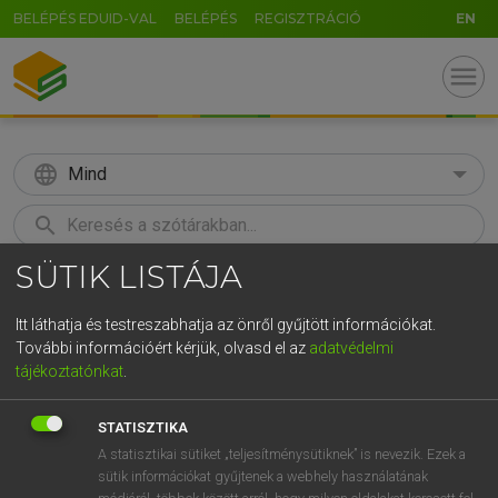
BELÉPÉS EDUID-VAL
BELÉPÉS
REGISZTRÁCIÓ
EN
menu
language
Mind
search
SÜTIK LISTÁJA
GR
KERESÉS
5
6
7
8
9
ö
ü
ó
Itt láthatja és testreszabhatja az önről gyűjtött információkat.
További információért kérjük, olvasd el az
adatvédelmi
r
t
z
u
i
o
p
ő
ú
MAGAY TAMÁS
tájékoztatónkat
.
Magyar−angol szótár
g
h
j
k
l
é
á
ű
Ω
STATISZTIKA
v
b
n
m
,
.
-
AltGr
A statisztikai sütiket „teljesítménysütiknek” is nevezik. Ezek a
sütik információkat gyűjtenek a webhely használatának