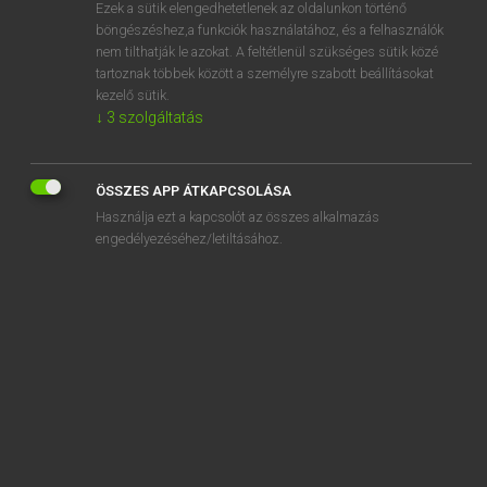
Ezek a sütik elengedhetetlenek az oldalunkon történő
böngészéshez,a funkciók használatához, és a felhasználók
nem tilthatják le azokat. A feltétlenül szükséges sütik közé
Magay Tamás
tartoznak többek között a személyre szabott beállításokat
MAGYAR−ANGOL SZÓTÁR
kezelő sütik.
↓
3
szolgáltatás
Kapcsolódó anyagok
tallózó
ÖSSZES APP ÁTKAPCSOLÁSA
talp
Használja ezt a kapcsolót az összes alkalmazás
talpal
engedélyezéséhez/letiltásához.
talpalás
talpalatnyi
talpalávaló
talpalló
talpas
talpbélés