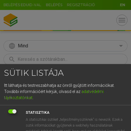
BELÉPÉS EDUID-VAL
BELÉPÉS
REGISZTRÁCIÓ
EN
menu
language
Mind
search
SÜTIK LISTÁJA
GR
KERESÉS
5
6
7
8
9
ö
ü
ó
Itt láthatja és testreszabhatja az önről gyűjtött információkat.
További információért kérjük, olvasd el az
adatvédelmi
r
t
z
u
i
o
p
ő
ú
MAGAY TAMÁS
tájékoztatónkat
.
Magyar−angol szótár
g
h
j
k
l
é
á
ű
Ω
STATISZTIKA
v
b
n
m
,
.
-
AltGr
A statisztikai sütiket „teljesítménysütiknek” is nevezik. Ezek a
sütik információkat gyűjtenek a webhely használatának