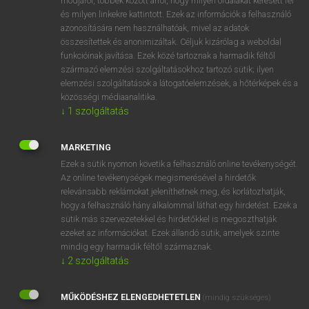
módjáról, többek között arról, hogy milyen oldalakat keresett fel
és milyen linkekre kattintott. Ezek az információk a felhasználó
VAN ELŐFIZETÉSED?
azonosítására nem használhatóak, mivel az adatok
összesítettek és anonimizáltak. Céljuk kizárólag a weboldal
Van előfizetésem a teljes szócikk megtekintéséhez.
funkcióinak javítása. Ezek közé tartoznak a harmadik féltől
származó elemzési szolgáltatásokhoz tartozó sütik; ilyen
BELÉPÉS
elemzési szolgáltatások a látogatóelemzések, a hőtérképek és a
közösségi médiaanalitika.
↓
1
szolgáltatás
MARKETING
Ezek a sütik nyomon követik a felhasználó online tevékenységét.
Az online tevékenységek megismerésével a hirdetők
NINCS ELŐFIZETÉSED?
relevánsabb reklámokat jeleníthetnek meg, és korlátozhatják,
Nincs regisztrációm és előfizetésem. A szótár 2 órás,
hogy a felhasználó hány alkalommal láthat egy hirdetést. Ezek a
díjmentes próbaverziójának elindításához regisztrálok és
sütik más szervezetekkel és hirdetőkkel is megoszthatják
belépek
.
ezeket az információkat. Ezek állandó sütik, amelyek szinte
mindig egy harmadik féltől származnak.
↓
2
szolgáltatás
REGISZTRÁCIÓ
MŰKÖDÉSHEZ ELENGEDHETETLEN
(mindig szükséges)