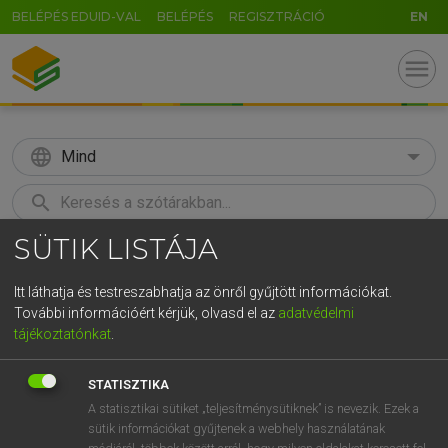
BELÉPÉS EDUID-VAL
BELÉPÉS
REGISZTRÁCIÓ
EN
menu
language
Mind
search
SÜTIK LISTÁJA
GR
KERESÉS
5
6
7
8
9
ö
ü
ó
Itt láthatja és testreszabhatja az önről gyűjtött információkat.
További információért kérjük, olvasd el az
adatvédelmi
r
t
z
u
i
o
p
ő
ú
MAGAY TAMÁS
tájékoztatónkat
.
Magyar−angol szótár
g
h
j
k
l
é
á
ű
Ω
STATISZTIKA
v
b
n
m
,
.
-
AltGr
A statisztikai sütiket „teljesítménysütiknek” is nevezik. Ezek a
sütik információkat gyűjtenek a webhely használatának