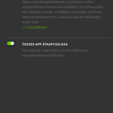
Ezek a sütik elengedhetetlenek az oldalunkon történő
böngészéshez,a funkciók használatához, és a felhasználók
nem tilthatják le azokat. A feltétlenül szükséges sütik közé
Magay Tamás
tartoznak többek között a személyre szabott beállításokat
MAGYAR−ANGOL SZÓTÁR
kezelő sütik.
↓
3
szolgáltatás
Kapcsolódó anyagok
tágas
ÖSSZES APP ÁTKAPCSOLÁSA
tagbaszakadt
Használja ezt a kapcsolót az összes alkalmazás
tagdíj
engedélyezéséhez/letiltásához.
tagdíjbeszedés
tagdíjfizetés
tagfelvétel
tágít
tagjelölt
tagkönyv