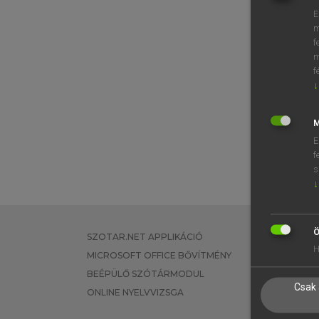
E
m
f
m
f
↓
M
E
f
s
↓
Ö
SZOTAR.NET APPLIKÁCIÓ
EGYÉNI FEL
H
MICROSOFT OFFICE BŐVÍTMÉNY
TANULÓKNA
BEÉPÜLŐ SZÓTÁRMODUL
OKTATÁSI I
Csak 
ONLINE NYELVVIZSGA
VÁLLALATI 