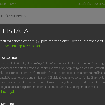
ÉGEK
GYIK
BELÉPÉS EDUID-V
ELŐZMÉNYEK
 LISTÁJA
és testreszabhatja az önről gyűjtött információkat.
További információért k
HU
DE
CN
FR
ES
IT
NL
RU
GR
adatvédelmi tájékoztatónkat
.
Y TAMÁS
1
2
3
4
5
6
7
8
9
ar−angol szótár
TATISZTIKA
q
w
e
r
t
z
u
i
 statisztikai sütiket „teljesítménysütiknek” is nevezik. Ezek a sütik információkat gy
ebhely használatának módjáról, többek között arról, hogy milyen oldalakat keresett 
a
s
d
f
g
h
j
k
l
é
inkekre kattintott. Ezek az információk a felhasználó azonosítására nem használható
datok összesítettek és anonimizáltak. Céljuk kizárólag a weboldal funkcióinak javít
í
y
x
c
v
b
n
m
,
.
artoznak a harmadik féltől származó elemzési szolgáltatásokhoz tartozó sütik; ilye
zolgáltatások a látogatóelemzések, a hőtérképek és a közösségi médiaanalitika.
VAN ELŐFIZETÉSED?
NINCS ELŐFIZETÉSED
1
szolgáltatás
előfizetésem a teljes szócikk
Nincs regisztrációm és előfiz
megtekintéséhez.
A szótár 2 órás, díjmente
MARKETING