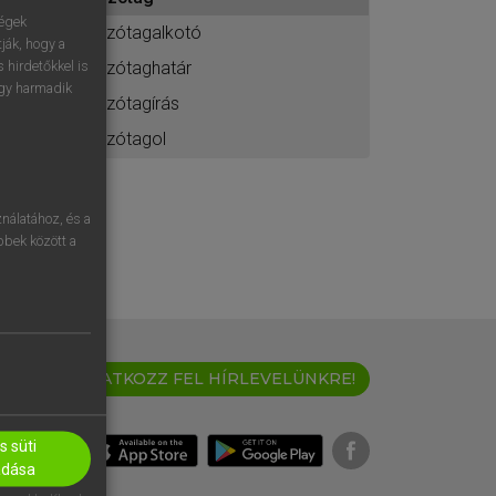
ához
ségek
szótagalkotó
ják, hogy a
szótaghatár
 hirdetőkkel is
egy harmadik
szótagírás
szótagol
nálatához, és a
öbbek között a
IRATKOZZ FEL HÍRLEVELÜNKRE!
 süti
adása