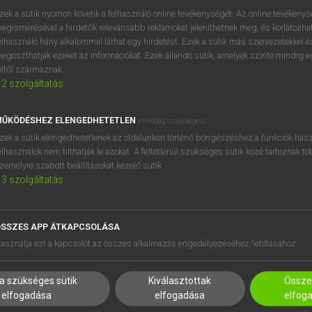
próbaverziójának elindítás
zek a sütik nyomon követik a felhasználó online tevékenységét. Az online tevékeny
BELÉPÉS
regisztrálok és
belépek
.
egismerésével a hirdetők relevánsabb reklámokat jeleníthetnek meg, és korlátozhat
elhasználó hány alkalommal láthat egy hirdetést. Ezek a sütik más szervezetekkel és
egoszthatják ezeket az információkat. Ezek állandó sütik, amelyek szinte mindig 
REGISZTRÁCIÓ
éltől származnak.
2
szolgáltatás
ŰKÖDÉSHEZ ELENGEDHETETLEN
(mindig szükséges)
zek a sütik elengedhetetlenek az oldalunkon történő böngészéshez,a funkciók hasz
elhasználók nem tilthatják le azokat. A feltétlenül szükséges sütik közé tartoznak t
zemélyre szabott beállításokat kezelő sütik.
3
szolgáltatás
SSZES APP ÁTKAPCSOLÁSA
HASZNÁLÓKNAK
SÚGÓ
asználja ezt a kapcsolót az összes alkalmazás engedélyezéséhez/letiltásához.
K
RÓLUNK
NTÉZMÉNYEKNEK
ELÉRHETŐSÉG
a szükséges sütik
Kiválasztottak
Összes
MEGOLDÁSOK
SÜTI BEÁLLÍTÁSOK
elfogadása
elfogadása
elfog