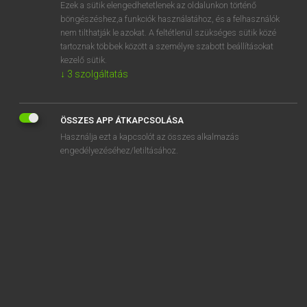
Ezek a sütik elengedhetetlenek az oldalunkon történő
böngészéshez,a funkciók használatához, és a felhasználók
nem tilthatják le azokat. A feltétlenül szükséges sütik közé
Magay Tamás
tartoznak többek között a személyre szabott beállításokat
MAGYAR−ANGOL SZÓTÁR
kezelő sütik.
↓
3
szolgáltatás
Kapcsolódó anyagok
szól
ÖSSZES APP ÁTKAPCSOLÁSA
szólam
Használja ezt a kapcsolót az összes alkalmazás
szólamú
engedélyezéséhez/letiltásához.
szolárium
szólás
szólásgyűjtemény
szólásmód
szólásszabadság
szolfézs