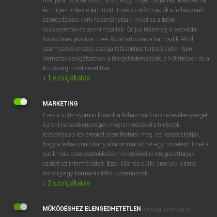
módjáról, többek között arról, hogy milyen oldalakat keresett fel
és milyen linkekre kattintott. Ezek az információk a felhasználó
VAN ELŐFIZETÉSED?
azonosítására nem használhatóak, mivel az adatok
összesítettek és anonimizáltak. Céljuk kizárólag a weboldal
Van előfizetésem a teljes szócikk megtekintéséhez.
funkcióinak javítása. Ezek közé tartoznak a harmadik féltől
származó elemzési szolgáltatásokhoz tartozó sütik; ilyen
BELÉPÉS
elemzési szolgáltatások a látogatóelemzések, a hőtérképek és a
közösségi médiaanalitika.
↓
1
szolgáltatás
MARKETING
Ezek a sütik nyomon követik a felhasználó online tevékenységét.
Az online tevékenységek megismerésével a hirdetők
NINCS ELŐFIZETÉSED?
relevánsabb reklámokat jeleníthetnek meg, és korlátozhatják,
Nincs regisztrációm és előfizetésem. A szótár 2 órás,
hogy a felhasználó hány alkalommal láthat egy hirdetést. Ezek a
díjmentes próbaverziójának elindításához regisztrálok és
sütik más szervezetekkel és hirdetőkkel is megoszthatják
belépek
.
ezeket az információkat. Ezek állandó sütik, amelyek szinte
mindig egy harmadik féltől származnak.
↓
2
szolgáltatás
REGISZTRÁCIÓ
MŰKÖDÉSHEZ ELENGEDHETETLEN
(mindig szükséges)