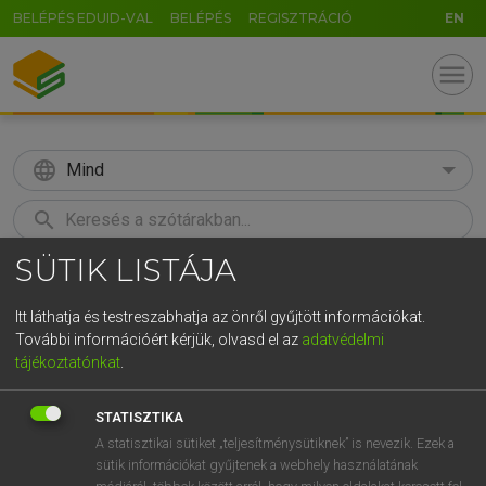
BELÉPÉS EDUID-VAL
BELÉPÉS
REGISZTRÁCIÓ
EN
menu
language
Mind
search
SÜTIK LISTÁJA
GR
KERESÉS
5
6
7
8
9
ö
ü
ó
Itt láthatja és testreszabhatja az önről gyűjtött információkat.
További információért kérjük, olvasd el az
adatvédelmi
r
t
z
u
i
o
p
ő
ú
MAGAY TAMÁS
tájékoztatónkat
.
Magyar−angol szótár
g
h
j
k
l
é
á
ű
Ω
STATISZTIKA
v
b
n
m
,
.
-
AltGr
A statisztikai sütiket „teljesítménysütiknek” is nevezik. Ezek a
sütik információkat gyűjtenek a webhely használatának