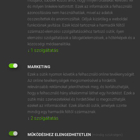
módjáról, többek között arról, hogy milyen oldalakat keresett fel
és milyen linkekre kattintott. Ezek az információk a felhasználó
VAN ELŐFIZETÉSED?
azonosítására nem használhatóak, mivel az adatok
összesítettek és anonimizáltak. Céljuk kizárólag a weboldal
Van előfizetésem a teljes szócikk megtekintéséhez.
funkcióinak javítása. Ezek közé tartoznak a harmadik féltől
származó elemzési szolgáltatásokhoz tartozó sütik; ilyen
BELÉPÉS
elemzési szolgáltatások a látogatóelemzések, a hőtérképek és a
közösségi médiaanalitika.
↓
1
szolgáltatás
MARKETING
Ezek a sütik nyomon követik a felhasználó online tevékenységét.
Az online tevékenységek megismerésével a hirdetők
NINCS ELŐFIZETÉSED?
relevánsabb reklámokat jeleníthetnek meg, és korlátozhatják,
Nincs regisztrációm és előfizetésem. A szótár 2 órás,
hogy a felhasználó hány alkalommal láthat egy hirdetést. Ezek a
díjmentes próbaverziójának elindításához regisztrálok és
sütik más szervezetekkel és hirdetőkkel is megoszthatják
belépek
.
ezeket az információkat. Ezek állandó sütik, amelyek szinte
mindig egy harmadik féltől származnak.
↓
2
szolgáltatás
REGISZTRÁCIÓ
MŰKÖDÉSHEZ ELENGEDHETETLEN
(mindig szükséges)