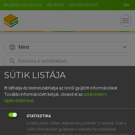
BELÉPÉS EDUID-VAL
BELÉPÉS
REGISZTRÁCIÓ
EN
menu
language
Mind
search
SÜTIK LISTÁJA
GR
KERESÉS
5
6
7
8
9
ö
ü
ó
Itt láthatja és testreszabhatja az önről gyűjtött információkat.
További információért kérjük, olvasd el az
adatvédelmi
r
t
z
u
i
o
p
ő
ú
MAGAY TAMÁS
tájékoztatónkat
.
Magyar−angol szótár
g
h
j
k
l
é
á
ű
Ω
STATISZTIKA
v
b
n
m
,
.
-
AltGr
A statisztikai sütiket „teljesítménysütiknek” is nevezik. Ezek a
sütik információkat gyűjtenek a webhely használatának