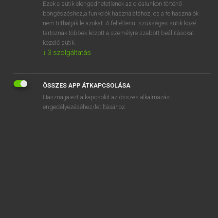
Ezek a sütik elengedhetetlenek az oldalunkon történő
böngészéshez,a funkciók használatához, és a felhasználók
nem tilthatják le azokat. A feltétlenül szükséges sütik közé
Magay Tamás
tartoznak többek között a személyre szabott beállításokat
MAGYAR−ANGOL SZÓTÁR
kezelő sütik.
↓
3
szolgáltatás
Kapcsolódó anyagok
szigonyágyú
ÖSSZES APP ÁTKAPCSOLÁSA
szigonyoz
Használja ezt a kapcsolót az összes alkalmazás
szigor
engedélyezéséhez/letiltásához.
szigorít
szigorítás
szigorító
szigorított
szigorlat
szigorlatozik