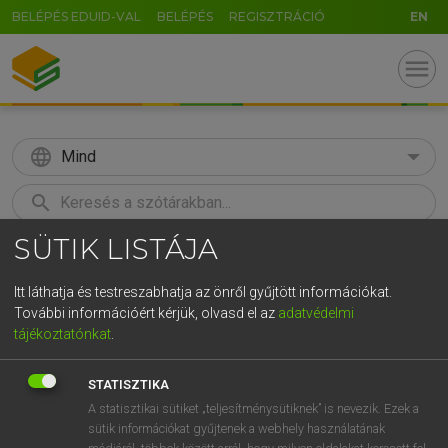
BELÉPÉS EDUID-VAL
BELÉPÉS
REGISZTRÁCIÓ
EN
menu
language
Mind
search
SÜTIK LISTÁJA
GR
KERESÉS
5
6
7
8
9
ö
ü
ó
Itt láthatja és testreszabhatja az önről gyűjtött információkat.
További információért kérjük, olvasd el az
adatvédelmi
r
t
z
u
i
o
p
ő
ú
MAGAY TAMÁS
tájékoztatónkat
.
Magyar−angol szótár
g
h
j
k
l
é
á
ű
Ω
STATISZTIKA
v
b
n
m
,
.
-
AltGr
A statisztikai sütiket „teljesítménysütiknek” is nevezik. Ezek a
sütik információkat gyűjtenek a webhely használatának