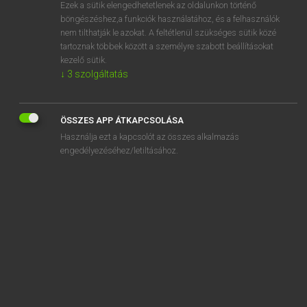
Ezek a sütik elengedhetetlenek az oldalunkon történő
böngészéshez,a funkciók használatához, és a felhasználók
nem tilthatják le azokat. A feltétlenül szükséges sütik közé
Magay Tamás
tartoznak többek között a személyre szabott beállításokat
MAGYAR−ANGOL SZÓTÁR
kezelő sütik.
↓
3
szolgáltatás
Kapcsolódó anyagok
székház
ÖSSZES APP ÁTKAPCSOLÁSA
székhely
Használja ezt a kapcsolót az összes alkalmazás
szekíroz
engedélyezéséhez/letiltásához.
székláb
széklet
székletminta
széklet-visszatartási
székrekedés
szekrény