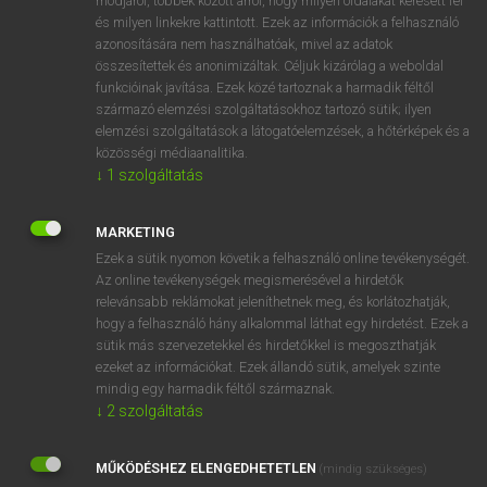
módjáról, többek között arról, hogy milyen oldalakat keresett fel
és milyen linkekre kattintott. Ezek az információk a felhasználó
VAN ELŐFIZETÉSED?
azonosítására nem használhatóak, mivel az adatok
összesítettek és anonimizáltak. Céljuk kizárólag a weboldal
Van előfizetésem a teljes szócikk megtekintéséhez.
funkcióinak javítása. Ezek közé tartoznak a harmadik féltől
származó elemzési szolgáltatásokhoz tartozó sütik; ilyen
BELÉPÉS
elemzési szolgáltatások a látogatóelemzések, a hőtérképek és a
közösségi médiaanalitika.
↓
1
szolgáltatás
MARKETING
Ezek a sütik nyomon követik a felhasználó online tevékenységét.
Az online tevékenységek megismerésével a hirdetők
NINCS ELŐFIZETÉSED?
relevánsabb reklámokat jeleníthetnek meg, és korlátozhatják,
Nincs regisztrációm és előfizetésem. A szótár 2 órás,
hogy a felhasználó hány alkalommal láthat egy hirdetést. Ezek a
díjmentes próbaverziójának elindításához regisztrálok és
sütik más szervezetekkel és hirdetőkkel is megoszthatják
belépek
.
ezeket az információkat. Ezek állandó sütik, amelyek szinte
mindig egy harmadik féltől származnak.
↓
2
szolgáltatás
REGISZTRÁCIÓ
MŰKÖDÉSHEZ ELENGEDHETETLEN
(mindig szükséges)