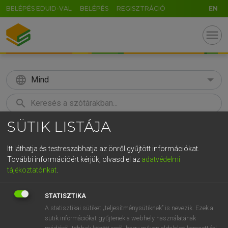
BELÉPÉS EDUID-VAL
BELÉPÉS
REGISZTRÁCIÓ
EN
menu
language
Mind
search
SÜTIK LISTÁJA
GR
KERESÉS
5
6
7
8
9
ö
ü
ó
Itt láthatja és testreszabhatja az önről gyűjtött információkat.
További információért kérjük, olvasd el az
adatvédelmi
r
t
z
u
i
o
p
ő
ú
MAGAY TAMÁS
tájékoztatónkat
.
Magyar−angol szótár
g
h
j
k
l
é
á
ű
Ω
STATISZTIKA
v
b
n
m
,
.
-
AltGr
A statisztikai sütiket „teljesítménysütiknek” is nevezik. Ezek a
sütik információkat gyűjtenek a webhely használatának