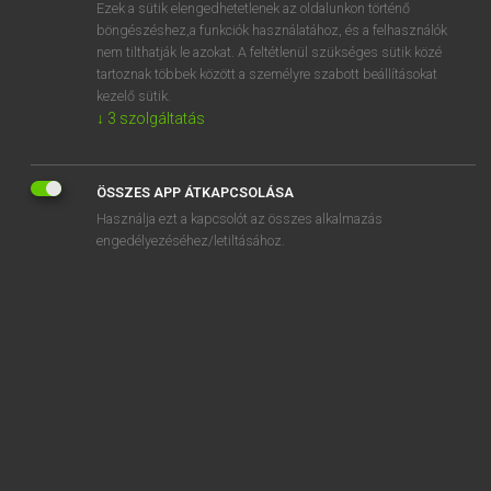
Ezek a sütik elengedhetetlenek az oldalunkon történő
böngészéshez,a funkciók használatához, és a felhasználók
nem tilthatják le azokat. A feltétlenül szükséges sütik közé
Magay Tamás
tartoznak többek között a személyre szabott beállításokat
MAGYAR−ANGOL SZÓTÁR
kezelő sütik.
↓
3
szolgáltatás
Kapcsolódó anyagok
szaru
ÖSSZES APP ÁTKAPCSOLÁSA
szarufa
Használja ezt a kapcsolót az összes alkalmazás
szarufésű
engedélyezéséhez/letiltásához.
szaruhártya
szarukeretes
szarv
szarvas
szarvasagancs
szarvasbika