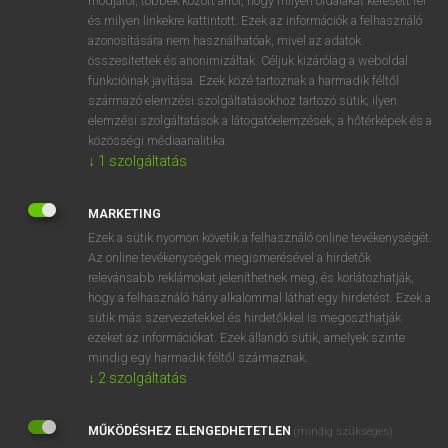
módjáról, többek között arról, hogy milyen oldalakat keresett fel
és milyen linkekre kattintott. Ezek az információk a felhasználó
VAN ELŐFIZETÉSED?
azonosítására nem használhatóak, mivel az adatok
összesítettek és anonimizáltak. Céljuk kizárólag a weboldal
Van előfizetésem a teljes szócikk megtekintéséhez.
funkcióinak javítása. Ezek közé tartoznak a harmadik féltől
származó elemzési szolgáltatásokhoz tartozó sütik; ilyen
BELÉPÉS
elemzési szolgáltatások a látogatóelemzések, a hőtérképek és a
közösségi médiaanalitika.
↓
1
szolgáltatás
MARKETING
Ezek a sütik nyomon követik a felhasználó online tevékenységét.
Az online tevékenységek megismerésével a hirdetők
NINCS ELŐFIZETÉSED?
relevánsabb reklámokat jeleníthetnek meg, és korlátozhatják,
Nincs regisztrációm és előfizetésem. A szótár 2 órás,
hogy a felhasználó hány alkalommal láthat egy hirdetést. Ezek a
díjmentes próbaverziójának elindításához regisztrálok és
sütik más szervezetekkel és hirdetőkkel is megoszthatják
belépek
.
ezeket az információkat. Ezek állandó sütik, amelyek szinte
mindig egy harmadik féltől származnak.
↓
2
szolgáltatás
REGISZTRÁCIÓ
MŰKÖDÉSHEZ ELENGEDHETETLEN
(mindig szükséges)