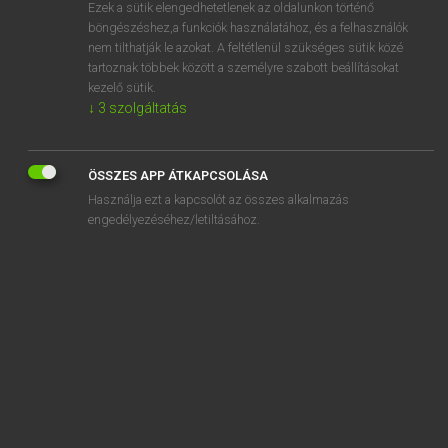
Ezek a sütik elengedhetetlenek az oldalunkon történő
böngészéshez,a funkciók használatához, és a felhasználók
nem tilthatják le azokat. A feltétlenül szükséges sütik közé
Magay Tamás
tartoznak többek között a személyre szabott beállításokat
MAGYAR−ANGOL SZÓTÁR
kezelő sütik.
↓
3
szolgáltatás
Kapcsolódó anyagok
szántóvető
ÖSSZES APP ÁTKAPCSOLÁSA
szántszándékkal
Használja ezt a kapcsolót az összes alkalmazás
szapora
engedélyezéséhez/letiltásához.
szaporán
szaporátlan
szaporáz
szaporít
szaporítás
szaporodás