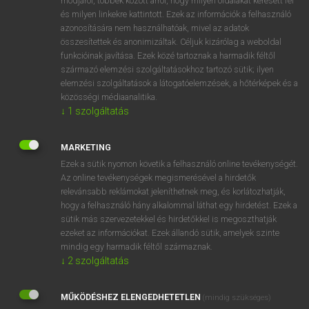
módjáról, többek között arról, hogy milyen oldalakat keresett fel
és milyen linkekre kattintott. Ezek az információk a felhasználó
VAN ELŐFIZETÉSED?
azonosítására nem használhatóak, mivel az adatok
összesítettek és anonimizáltak. Céljuk kizárólag a weboldal
Van előfizetésem a teljes szócikk megtekintéséhez.
funkcióinak javítása. Ezek közé tartoznak a harmadik féltől
származó elemzési szolgáltatásokhoz tartozó sütik; ilyen
BELÉPÉS
elemzési szolgáltatások a látogatóelemzések, a hőtérképek és a
közösségi médiaanalitika.
↓
1
szolgáltatás
MARKETING
Ezek a sütik nyomon követik a felhasználó online tevékenységét.
Az online tevékenységek megismerésével a hirdetők
NINCS ELŐFIZETÉSED?
relevánsabb reklámokat jeleníthetnek meg, és korlátozhatják,
Nincs regisztrációm és előfizetésem. A szótár 2 órás,
hogy a felhasználó hány alkalommal láthat egy hirdetést. Ezek a
díjmentes próbaverziójának elindításához regisztrálok és
sütik más szervezetekkel és hirdetőkkel is megoszthatják
belépek
.
ezeket az információkat. Ezek állandó sütik, amelyek szinte
mindig egy harmadik féltől származnak.
↓
2
szolgáltatás
REGISZTRÁCIÓ
MŰKÖDÉSHEZ ELENGEDHETETLEN
(mindig szükséges)