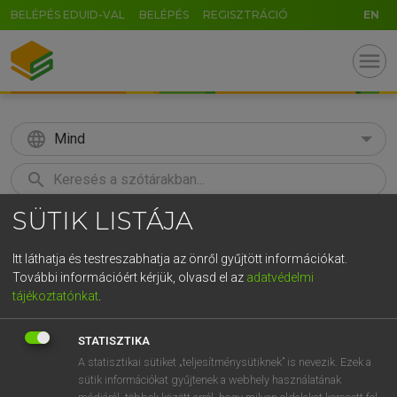
BELÉPÉS EDUID-VAL
BELÉPÉS
REGISZTRÁCIÓ
EN
menu
language
Mind
search
SÜTIK LISTÁJA
GR
KERESÉS
5
6
7
8
9
ö
ü
ó
Itt láthatja és testreszabhatja az önről gyűjtött információkat.
További információért kérjük, olvasd el az
adatvédelmi
r
t
z
u
i
o
p
ő
ú
MAGAY TAMÁS
tájékoztatónkat
.
Magyar−angol szótár
g
h
j
k
l
é
á
ű
Ω
STATISZTIKA
v
b
n
m
,
.
-
AltGr
A statisztikai sütiket „teljesítménysütiknek” is nevezik. Ezek a
sütik információkat gyűjtenek a webhely használatának