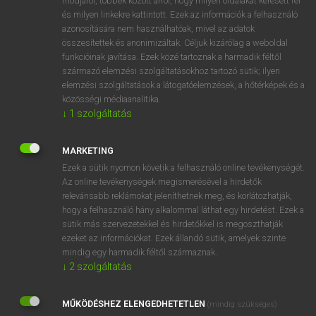
módjáról, többek között arról, hogy milyen oldalakat keresett fel
és milyen linkekre kattintott. Ezek az információk a felhasználó
VAN ELŐFIZETÉSED?
azonosítására nem használhatóak, mivel az adatok
összesítettek és anonimizáltak. Céljuk kizárólag a weboldal
Van előfizetésem a teljes szócikk megtekintéséhez.
funkcióinak javítása. Ezek közé tartoznak a harmadik féltől
származó elemzési szolgáltatásokhoz tartozó sütik; ilyen
BELÉPÉS
elemzési szolgáltatások a látogatóelemzések, a hőtérképek és a
közösségi médiaanalitika.
↓
1
szolgáltatás
MARKETING
Ezek a sütik nyomon követik a felhasználó online tevékenységét.
Az online tevékenységek megismerésével a hirdetők
NINCS ELŐFIZETÉSED?
relevánsabb reklámokat jeleníthetnek meg, és korlátozhatják,
Nincs regisztrációm és előfizetésem. A szótár 2 órás,
hogy a felhasználó hány alkalommal láthat egy hirdetést. Ezek a
díjmentes próbaverziójának elindításához regisztrálok és
sütik más szervezetekkel és hirdetőkkel is megoszthatják
belépek
.
ezeket az információkat. Ezek állandó sütik, amelyek szinte
mindig egy harmadik féltől származnak.
↓
2
szolgáltatás
REGISZTRÁCIÓ
MŰKÖDÉSHEZ ELENGEDHETETLEN
(mindig szükséges)