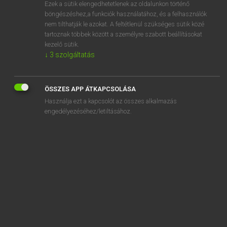
Ezek a sütik elengedhetetlenek az oldalunkon történő
böngészéshez,a funkciók használatához, és a felhasználók
nem tilthatják le azokat. A feltétlenül szükséges sütik közé
Magay Tamás
tartoznak többek között a személyre szabott beállításokat
MAGYAR−ANGOL SZÓTÁR
kezelő sütik.
↓
3
szolgáltatás
Kapcsolódó anyagok
szakápoló
ÖSSZES APP ÁTKAPCSOLÁSA
szakasz
Használja ezt a kapcsolót az összes alkalmazás
szakaszátszálló-jegy
engedélyezéséhez/letiltásához.
szakaszjegy
szakaszos
szakaszparancsnok
szakasszisztens
szakasztott
szakasztörés