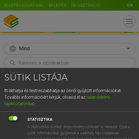
BELÉPÉS EDUID-VAL
BELÉPÉS
REGISZTRÁCIÓ
EN
menu
language
Mind
search
SÜTIK LISTÁJA
GR
KERESÉS
5
6
7
8
9
ö
ü
ó
Itt láthatja és testreszabhatja az önről gyűjtött információkat.
További információért kérjük, olvasd el az
adatvédelmi
r
t
z
u
i
o
p
ő
ú
MAGAY TAMÁS
tájékoztatónkat
.
Magyar−angol szótár
g
h
j
k
l
é
á
ű
Ω
STATISZTIKA
v
b
n
m
,
.
-
AltGr
A statisztikai sütiket „teljesítménysütiknek” is nevezik. Ezek a
sütik információkat gyűjtenek a webhely használatának