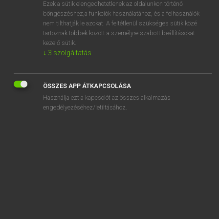
Ezek a sütik elengedhetetlenek az oldalunkon történő
böngészéshez,a funkciók használatához, és a felhasználók
nem tilthatják le azokat. A feltétlenül szükséges sütik közé
Magay Tamás
tartoznak többek között a személyre szabott beállításokat
MAGYAR−ANGOL SZÓTÁR
kezelő sütik.
↓
3
szolgáltatás
Kapcsolódó anyagok
szaglász
ÖSSZES APP ÁTKAPCSOLÁSA
szaglik
Használja ezt a kapcsolót az összes alkalmazás
szaglóérzék
engedélyezéséhez/letiltásához.
szaglóközpont
szaglószerv
szagol
szagos
szagosít
szagtalan