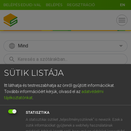
BELÉPÉS EDUID-VAL
BELÉPÉS
REGISZTRÁCIÓ
EN
menu
language
Mind
search
SÜTIK LISTÁJA
GR
KERESÉS
5
6
7
8
9
ö
ü
ó
Itt láthatja és testreszabhatja az önről gyűjtött információkat.
További információért kérjük, olvasd el az
adatvédelmi
r
t
z
u
i
o
p
ő
ú
MAGAY TAMÁS
tájékoztatónkat
.
Magyar−angol szótár
g
h
j
k
l
é
á
ű
Ω
STATISZTIKA
v
b
n
m
,
.
-
AltGr
A statisztikai sütiket „teljesítménysütiknek” is nevezik. Ezek a
sütik információkat gyűjtenek a webhely használatának