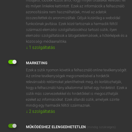
módjáról, többek között arról, hogy milyen oldalakat keresett fel
és milyen linkekre kattintott. Ezek az információk a felhasználó
VAN ELŐFIZETÉSED?
azonosítására nem használhatóak, mivel az adatok
összesítettek és anonimizáltak. Céljuk kizárólag a weboldal
Van előfizetésem a teljes szócikk megtekintéséhez.
funkcióinak javítása. Ezek közé tartoznak a harmadik féltől
származó elemzési szolgáltatásokhoz tartozó sütik; ilyen
BELÉPÉS
elemzési szolgáltatások a látogatóelemzések, a hőtérképek és a
közösségi médiaanalitika.
↓
1
szolgáltatás
MARKETING
Ezek a sütik nyomon követik a felhasználó online tevékenységét.
Az online tevékenységek megismerésével a hirdetők
NINCS ELŐFIZETÉSED?
relevánsabb reklámokat jeleníthetnek meg, és korlátozhatják,
Nincs regisztrációm és előfizetésem. A szótár 2 órás,
hogy a felhasználó hány alkalommal láthat egy hirdetést. Ezek a
díjmentes próbaverziójának elindításához regisztrálok és
sütik más szervezetekkel és hirdetőkkel is megoszthatják
belépek
.
ezeket az információkat. Ezek állandó sütik, amelyek szinte
mindig egy harmadik féltől származnak.
↓
2
szolgáltatás
REGISZTRÁCIÓ
MŰKÖDÉSHEZ ELENGEDHETETLEN
(mindig szükséges)