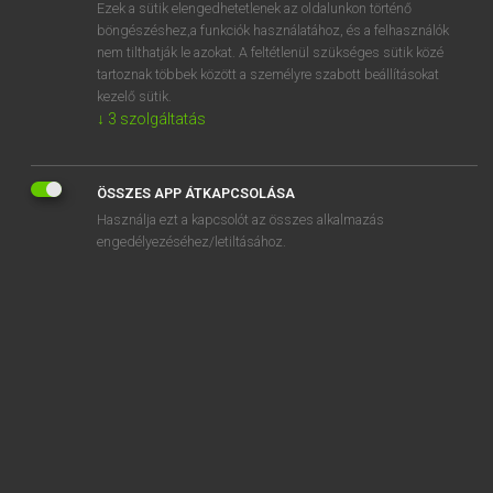
Ezek a sütik elengedhetetlenek az oldalunkon történő
böngészéshez,a funkciók használatához, és a felhasználók
nem tilthatják le azokat. A feltétlenül szükséges sütik közé
Magay Tamás
tartoznak többek között a személyre szabott beállításokat
MAGYAR−ANGOL SZÓTÁR
kezelő sütik.
↓
3
szolgáltatás
Kapcsolódó anyagok
szabados
ÖSSZES APP ÁTKAPCSOLÁSA
szabadosság
Használja ezt a kapcsolót az összes alkalmazás
szabadpiac
engedélyezéséhez/letiltásához.
szabadpiaci
szabadpolcos
szabadrúgás
szabadság
szabadságharc
szabadságharcos