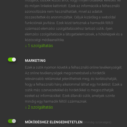
módjáról, többek között arról, hogy milyen oldalakat keresett fel
és milyen linkekre kattintott. Ezek az információk a felhasználó
VAN ELŐFIZETÉSED?
azonosítására nem használhatóak, mivel az adatok
összesítettek és anonimizáltak. Céljuk kizárólag a weboldal
Van előfizetésem a teljes szócikk megtekintéséhez.
funkcióinak javítása. Ezek közé tartoznak a harmadik féltől
származó elemzési szolgáltatásokhoz tartozó sütik; ilyen
BELÉPÉS
elemzési szolgáltatások a látogatóelemzések, a hőtérképek és a
közösségi médiaanalitika.
↓
1
szolgáltatás
MARKETING
Ezek a sütik nyomon követik a felhasználó online tevékenységét.
Az online tevékenységek megismerésével a hirdetők
NINCS ELŐFIZETÉSED?
relevánsabb reklámokat jeleníthetnek meg, és korlátozhatják,
Nincs regisztrációm és előfizetésem. A szótár 2 órás,
hogy a felhasználó hány alkalommal láthat egy hirdetést. Ezek a
díjmentes próbaverziójának elindításához regisztrálok és
sütik más szervezetekkel és hirdetőkkel is megoszthatják
belépek
.
ezeket az információkat. Ezek állandó sütik, amelyek szinte
mindig egy harmadik féltől származnak.
↓
2
szolgáltatás
REGISZTRÁCIÓ
MŰKÖDÉSHEZ ELENGEDHETETLEN
(mindig szükséges)