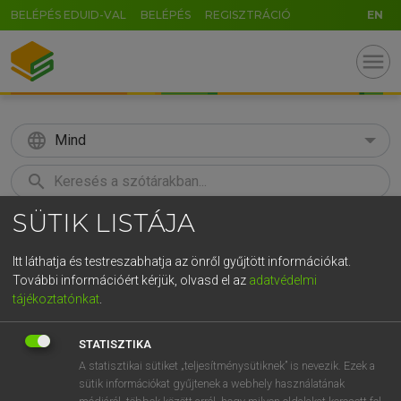
BELÉPÉS EDUID-VAL
BELÉPÉS
REGISZTRÁCIÓ
EN
menu
language
Mind
search
SÜTIK LISTÁJA
GR
KERESÉS
5
6
7
8
9
ö
ü
ó
Itt láthatja és testreszabhatja az önről gyűjtött információkat.
További információért kérjük, olvasd el az
adatvédelmi
r
t
z
u
i
o
p
ő
ú
MAGAY TAMÁS
tájékoztatónkat
.
Magyar−angol szótár
g
h
j
k
l
é
á
ű
Ω
STATISZTIKA
v
b
n
m
,
.
-
AltGr
A statisztikai sütiket „teljesítménysütiknek” is nevezik. Ezek a
sütik információkat gyűjtenek a webhely használatának