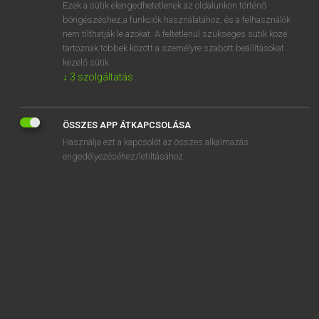
Ezek a sütik elengedhetetlenek az oldalunkon történő
böngészéshez,a funkciók használatához, és a felhasználók
nem tilthatják le azokat. A feltétlenül szükséges sütik közé
Magay Tamás
tartoznak többek között a személyre szabott beállításokat
MAGYAR−ANGOL SZÓTÁR
kezelő sütik.
↓
3
szolgáltatás
Kapcsolódó anyagok
ágyláb
ÖSSZES APP ÁTKAPCSOLÁSA
agylágyulás
Használja ezt a kapcsolót az összes alkalmazás
agylékelés
engedélyezéséhez/letiltásához.
ágymelegítő
agymosás
agymunka
agyműködés
ágynemű
ágyneműtartó