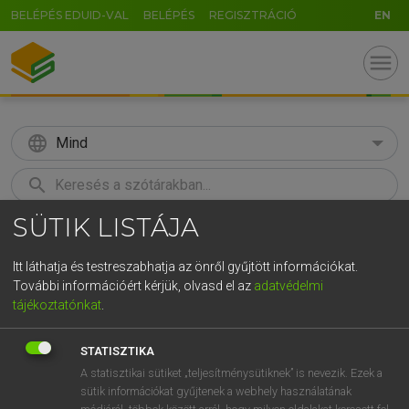
BELÉPÉS EDUID-VAL
BELÉPÉS
REGISZTRÁCIÓ
EN
menu
language
Mind
search
SÜTIK LISTÁJA
GR
KERESÉS
5
6
7
8
9
ö
ü
ó
Itt láthatja és testreszabhatja az önről gyűjtött információkat.
További információért kérjük, olvasd el az
adatvédelmi
r
t
z
u
i
o
p
ő
ú
MAGAY TAMÁS
tájékoztatónkat
.
Magyar−angol szótár
g
h
j
k
l
é
á
ű
Ω
STATISZTIKA
v
b
n
m
,
.
-
AltGr
A statisztikai sütiket „teljesítménysütiknek” is nevezik. Ezek a
sütik információkat gyűjtenek a webhely használatának