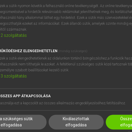
próbaverziójának elindítás
zek a sütik nyomon követik a felhasználó online tevékenységét. Az online tevékeny
BELÉPÉS
regisztrálok és
belépek
.
egismerésével a hirdetők relevánsabb reklámokat jeleníthetnek meg, és korlátozhat
elhasználó hány alkalommal láthat egy hirdetést. Ezek a sütik más szervezetekkel és
egoszthatják ezeket az információkat. Ezek állandó sütik, amelyek szinte mindig 
REGISZTRÁCIÓ
éltől származnak.
2
szolgáltatás
ŰKÖDÉSHEZ ELENGEDHETETLEN
(mindig szükséges)
zek a sütik elengedhetetlenek az oldalunkon történő böngészéshez,a funkciók hasz
elhasználók nem tilthatják le azokat. A feltétlenül szükséges sütik közé tartoznak t
zemélyre szabott beállításokat kezelő sütik.
3
szolgáltatás
SSZES APP ÁTKAPCSOLÁSA
HASZNÁLÓKNAK
SÚGÓ
asználja ezt a kapcsolót az összes alkalmazás engedélyezéséhez/letiltásához.
K
RÓLUNK
NTÉZMÉNYEKNEK
ELÉRHETŐSÉG
a szükséges sütik
Kiválasztottak
Összes
MEGOLDÁSOK
SÜTI BEÁLLÍTÁSOK
elfogadása
elfogadása
elfog