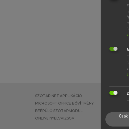
E
m
f
m
f
↓
M
E
f
s
↓
Ö
SZOTAR.NET APPLIKÁCIÓ
EGYÉNI FEL
H
MICROSOFT OFFICE BŐVÍTMÉNY
TANULÓKNA
BEÉPÜLŐ SZÓTÁRMODUL
OKTATÁSI I
Csak 
ONLINE NYELVVIZSGA
VÁLLALATI 