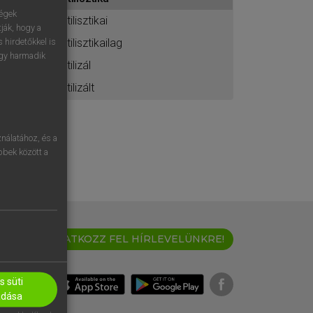
ához
ségek
stilisztikai
ják, hogy a
stilisztikailag
 hirdetőkkel is
egy harmadik
stilizál
stilizált
nálatához, és a
öbbek között a
IRATKOZZ FEL HÍRLEVELÜNKRE!
 süti
adása