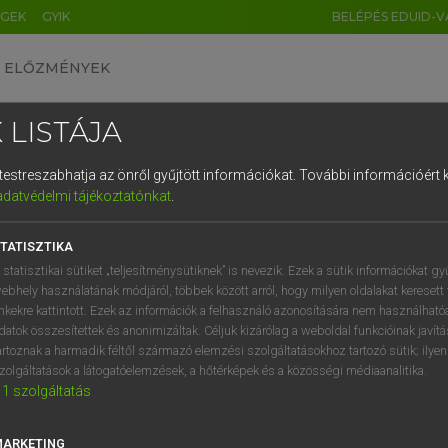
ÉGEK
GYIK
BELÉPÉS EDUID-V
ELŐZMÉNYEK
 LISTÁJA
és testreszabhatja az önről gyűjtött információkat.
További információért k
HU
DE
CN
FR
ES
IT
NL
RU
GR
adatvédelmi tájékoztatónkat
.
Y TAMÁS
1
2
3
4
5
6
7
8
9
ar−angol szótár
TATISZTIKA
q
w
e
r
t
z
u
i
 statisztikai sütiket „teljesítménysütiknek” is nevezik. Ezek a sütik információkat gy
ebhely használatának módjáról, többek között arról, hogy milyen oldalakat keresett 
a
s
d
f
g
h
j
k
l
é
inkekre kattintott. Ezek az információk a felhasználó azonosítására nem használható
datok összesítettek és anonimizáltak. Céljuk kizárólag a weboldal funkcióinak javít
í
y
x
c
v
b
n
m
,
.
artoznak a harmadik féltől származó elemzési szolgáltatásokhoz tartozó sütik; ilye
zolgáltatások a látogatóelemzések, a hőtérképek és a közösségi médiaanalitika.
VAN ELŐFIZETÉSED?
NINCS ELŐFIZETÉSED
1
szolgáltatás
előfizetésem a teljes szócikk
Nincs regisztrációm és előfiz
megtekintéséhez.
A szótár 2 órás, díjmente
MARKETING